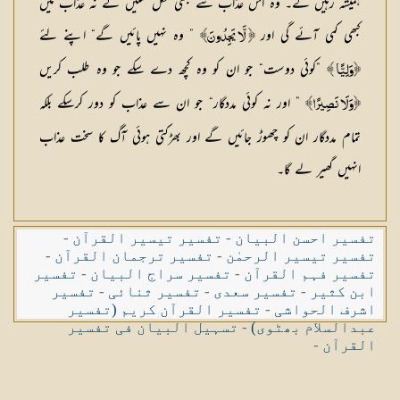
ہمیشہ رہیں گے۔ وہ اس عذاب سے کبھی نکل سکیں گے نہ عذاب میں
کبھی کمی آئے گی اور
” وہ نہیں پائیں گے“ اپنے لئے
﴿ لَّا يَجِدُونَ﴾
”کوئی دوست“ جو ان کو وہ کچھ دے سکے جو وہ طلب کریں
﴿وَلِيًّا ﴾
” اور نہ کوئی مددگار“ جو ان سے عذاب کو دور کرسکے بلکہ
﴿وَلَا نَصِيرًا﴾
تمام مددگار ان کو چھوڑ جائیں گے اور بھڑکتی ہوئی آگ کا سخت عذاب
انہیں گھیر لے گا۔
تفسیر احسن البیان
-
تفسیر تیسیر القرآن
-
تفسیر تیسیر الرحمٰن
-
تفسیر ترجمان القرآن
-
تفسیر فہم القرآن
-
تفسیر سراج البیان
-
تفسیر
ابن کثیر
-
تفسیر سعدی
-
تفسیر ثنائی
-
تفسیر
اشرف الحواشی
-
تفسیر القرآن کریم (تفسیر
عبدالسلام بھٹوی)
-
تسہیل البیان فی تفسیر
القرآن
-