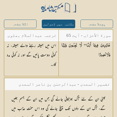
پچھلا صفحہ
مکتبہ میں کھولیں
اگلا صفحہ
سورة الأحزاب - آیت 65
ترجمہ عبدالسلام بھٹوی
اس میں ہمیشہ رہنے والے ہمیشہ، نہ
خَالِدِينَ فِيهَا أَبَدًا ۖ لَّا يَجِدُونَ وَلِيًّا
- عبدالسلام بن محمد
کوئی دوست پائیں گے اور نہ کوئی مدد
وَلَا
نَصِيرًا
گار۔
تفسیر السعدی - عبدالرحمٰن بن ناصر السعدی
یعنی ان کے لئے آگ بھڑکائی جائے گی جس میں ان کے جسم جلیں
گے، آگ ان کے دلوں تک پہنچ جائے گی وہ اس سخت عذاب میں