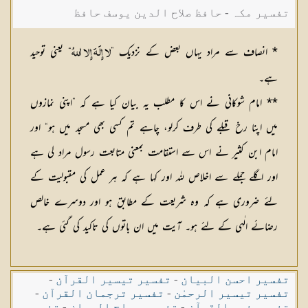
تفسیر مکہ - حافظ صلاح الدین یوسف حافظ
* انصاف سے مراد یہاں بعض کے نزدیک ”
“ یعنی توحید
لا إِلَهَ إِلا اللهُ
ہے۔
** امام شوکانی نے اس کا مطلب یہ بیان کیا ہے کہ ”اپنی نمازوں
میں اپنا رخ قبلے کی طرف کرلو، چاہے تم کسی بھی مسجد میں ہو“ اور
امام ابن کثیر نے اس سے استقامت بمعنی متابعت رسول مراد لی ہے
اور اگلے جملے سے اخلاص للہ اور کہا ہے کہ ہر عمل کی مقبولیت کے
لئے ضروری ہے کہ وہ شریعت کے مطابق ہو اور دوسرے خالص
رضائے الٰہی کے لئے ہو۔ آیت میں ان باتوں کی تاکید کی گئی ہے۔
تفسیر احسن البیان
-
تفسیر تیسیر القرآن
-
تفسیر تیسیر الرحمٰن
-
تفسیر ترجمان القرآن
-
تفسیر فہم القرآن
-
تفسیر سراج البیان
-
تفسیر