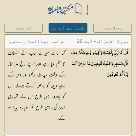
پچھلا صفحہ
مکتبہ میں کھولیں
اگلا صفحہ
سورة الاعراف - آیت 29
ترجمہ عبدالسلام بھٹوی
کہہ دے میرے رب نے انصاف
قُلْ أَمَرَ رَبِّي بِالْقِسْطِ ۖ وَأَقِيمُوا وُجُوهَكُمْ عِندَ
- عبدالسلام بن محمد
کا حکم دیا ہے اور اپنے رخ ہر نماز
كُلِّ مَسْجِدٍ وَادْعُوهُ مُخْلِصِينَ لَهُ الدِّينَ ۚ كَمَا
کے وقت سیدھے رکھو اور اس کے
بَدَأَكُمْ
تَعُودُونَ
لیے دین کو خالص کرتے ہوئے اس
کو پکارو۔ جس طرح اس نے تمھاری
ابتدا کی، اسی طرح تم دوبارہ پیدا ہو
گے۔