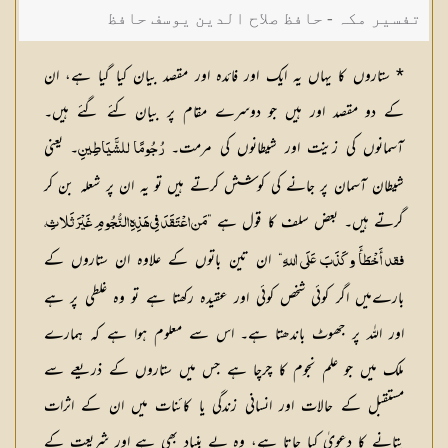
تفسیر مکہ - حافظ صلاح الدین یوسف حافظ
* ستاروں کا یہاں یہ ایک اور فائدہ اور مقصد بیان کیا گیا ہے، ان
کے دو مقصد اور ہیں جو دوسرے مقام پر بیان کئے گئے ہیں۔
آسمانوں کی زینت اور شیطانوں کی مرمت۔
۔ یعنی
رُجُومًا للشَّيَاطِينِ
شیطان آسمان پر جانے کی کوشش کرتے ہیں تو یہ ان پر شعلہ بن کر
گرتے ہیں۔ بعض سلف کا قول ہے ”
مَن اعْتَقَدَ فِي هَذِهِ النُّجُومِ غَيْرَ ثَلاثِ،
“ ان تین باتوں کے علاوہ ان ستاروں کے
فقد أَخْطَأَ وكَذَبَ عَلَى اللهِ
بارےمیں اگر کوئی شخص کوئی اور عقیدہ رکھتا ہے تو وہ غلطی پر ہے
اور اللہ پر جھوٹ باندھتا ہے۔ اس سے معلوم ہوا ہے کہ ہمارے
ملک میں جو علم نجوم کا چرچا ہے جس میں ستاروں کے ذریعے سے
مستقبل کے حالات اور انسانی زندگی یا کائنات میں ان کے اثرات
بتانے کا دعویٰ کیا جاتا ہے، وہ بے بنیاد بھی ہے اور شریعت کے