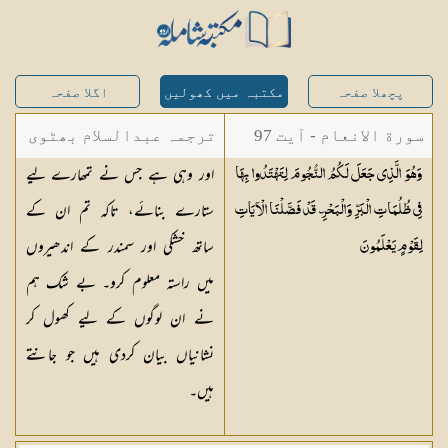
پچھلا صفحہ
مکتبہ میں کھولیں
اگلا صفحہ
سورة الانعام - آیت 97
ترجمہ عبدالسلام بھٹوی
اور وہی ہے جس نے تمھارے لیے
وَهُوَ الَّذِي جَعَلَ لَكُمُ النُّجُومَ لِتَهْتَدُوا بِهَا
- عبدالسلام بن محمد
ستارے بنائے، تاکہ تم ان کے
فِي ظُلُمَاتِ الْبَرِّ وَالْبَحْرِ ۗ قَدْ فَصَّلْنَا الْآيَاتِ
ساتھ خشکی اور سمندر کے اندھیروں
لِقَوْمٍ
يَعْلَمُونَ
میں راستہ معلوم کرو۔ بے شک ہم
نے ان لوگوں کے لیے کھول کر
نشانیاں بیان کردی ہیں جو جانتے
ہیں۔