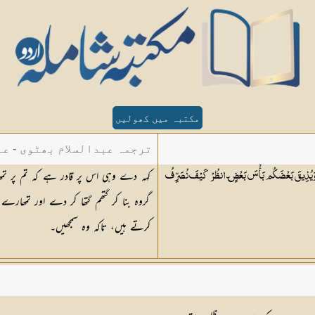
مکتبہ میں کھولیں
ترجمہ عبدالسلام بھٹوی - عب
کہہ دے وہی اس پر قادر ہے کہ تم پر ت
َعًا وَيُذِيقَ بَعْضَكُم بَأْسَ بَعْضٍ ۗ انظُرْ كَيْفَ نُصَرِّفُ
گروہ بنا کر گتھم گتھا کر دے اور تمھارے 
کرتے ہیں، تاکہ وہ سمجھیں۔