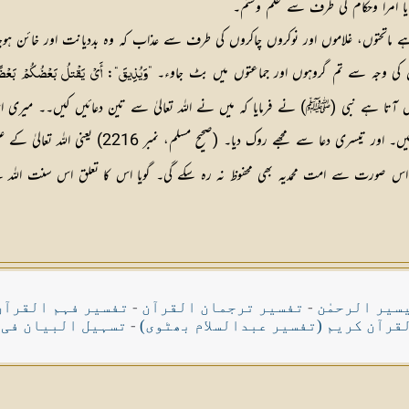
ا امرا وحکام کی طرف سے ظلم وستم۔
ہے ماتحتوں، غلاموں اور نوکروں چاکروں کی طرف سے عذاب کہ وہ بددیانت اور خائن ہوج
 کی وجہ سے تم گروہوں اور جماعتوں میں بٹ جاوء۔ ”
“:
وَيُذِيقَ
أَيْ
يَقْتلُ
بَعْضُكُمْ
بَعْض
کی اس صورت سے امت محمدیہ بھی محفوظ نہ رہ سکے گی۔ گویا اس کا تعلق اس سنت ال
سیر الرحمٰن
-
تفسیر ترجمان القرآن
-
تفسیر فہم القرآن
قرآن کریم (تفسیر عبدالسلام بھٹوی)
-
تسہیل البیان فی 