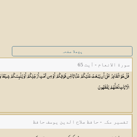
پچھلا صفحہ
سورة الانعام - آیت 65
قُلْ هُوَ الْقَادِرُ عَلَىٰ أَن يَبْعَثَ عَلَيْكُمْ عَذَابًا مِّن فَوْقِكُمْ أَوْ مِن تَحْتِ أَرْجُلِكُمْ أَوْ يَلْبِسَكُمْ شِي
الْآيَاتِ لَعَلَّهُمْ
يَفْقَهُونَ
تفسیر مکہ - حافظ صلاح الدین یوسف حافظ