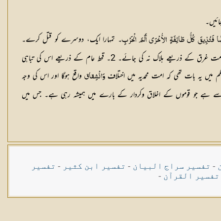
ائیں۔
۔ تمہارا ایک، دوسرے کو قتل کرے۔
ًا
فَتُذِيقَ
كُلُّ
طَائِفَةٍ
الأُخْرَى
أَلَمَ
الْحَرْبِ
اس طرح ہر گروہ دوسرے گروہ کو لڑائی کا مزہ چکھائے (ایسرالتفاسیر) حدیث میں آتا ہے نبی (ﷺ) نے فرمایا کہ میں نے اللہ تعالیٰ سے تین دعائیں کیں۔۔ میری امت غرق کے ذریعے ہلاک نہ کی جائے۔ 2۔ قحط عام کے ذریعے اس کی تباہی
واقع ہوگا اور اس کی وجہ
وَانْشِقاق
لہ سے ہے جو قوموں کے اخلاق وکردار کے بارے میں ہمیشہ رہی ہے۔ جس میں
-
تفسیر سراج البیان
-
تفسیر ابن کثیر
-
تفسیر
تفسیر القرآن
-