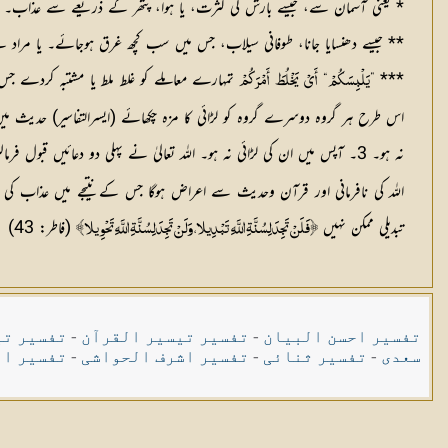
* یعنی آسمان سے، جیسے بارش کی کثرت، یا ہوا، پتھر کے ذریعے سے عذاب۔ ی
** جیسے دھنسایا جانا، طوفانی سیلاب، جس میں سب کچھ غرق ہوجائے۔ یا مراد 
*** ”
“
تمہارے معاملے کو غلط ملط یا مشتبہ کردے جس
يَلْبِسَكُمْ
أَيْ
يَخْلُطَ
أَمْرَكُمْ
نہ ہو۔ 3۔ آپس میں ان کی لڑائی نہ ہو۔ اللہ تعالیٰ نے پہلی دو دعائیں قبول فرمالیں۔ اور تیسری دعا سے مجھے روک دیا۔ (صحیح مسلم، نمبر 2216) یعنی اللہ تعالیٰ کے علم میں یہ بات تھی کہ امت محمدیہ میں اختلاف
اللہ کی نافرمانی اور قرآن وحدیث سے اعراض ہوگا جس کے نتیجے میں عذاب 
تبدیلی ممکن نہیں
(فاطر: 43)
﴿فَلَنْ تَجِدَ لِسُنَّةِ اللَّهِ تَبْدِيلا، وَلَنْ تَجِدَ لِسُنَّةِ اللَّهِ تَحْوِيلا﴾
تفسیر احسن البیان
-
تفسیر تیسیر القرآن
-
تفسیر تی
سعدی
-
تفسیر ثنائی
-
تفسیر اشرف الحواشی
-
تفسیر ال