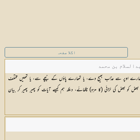
اگلا صفحہ
دالسلام بن محمد
مھارے اوپر سے عذاب بھیج دے، یا تمھارے پاؤں کے نیچے سے، یا تمھیں مختلف
بعض کو بعض کی لڑائی (کا مزہ) چکھائے، دیکھ ہم کیسے آیات کو پھیر پھیر کر بیان