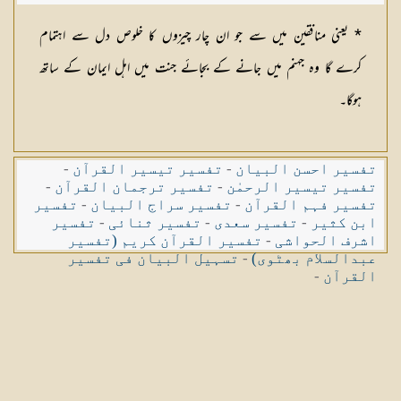
* یعنی منافقین میں سے جو ان چار چیزوں کا خلوص دل سے اہتمام
کرے گا وہ جہنم میں جانے کے بجائے جنت میں اہل ایمان کے ساتھ
ہوگا۔
تفسیر احسن البیان
-
تفسیر تیسیر القرآن
-
تفسیر تیسیر الرحمٰن
-
تفسیر ترجمان القرآن
-
تفسیر فہم القرآن
-
تفسیر سراج البیان
-
تفسیر
ابن کثیر
-
تفسیر سعدی
-
تفسیر ثنائی
-
تفسیر
اشرف الحواشی
-
تفسیر القرآن کریم (تفسیر
عبدالسلام بھٹوی)
-
تسہیل البیان فی تفسیر
القرآن
-