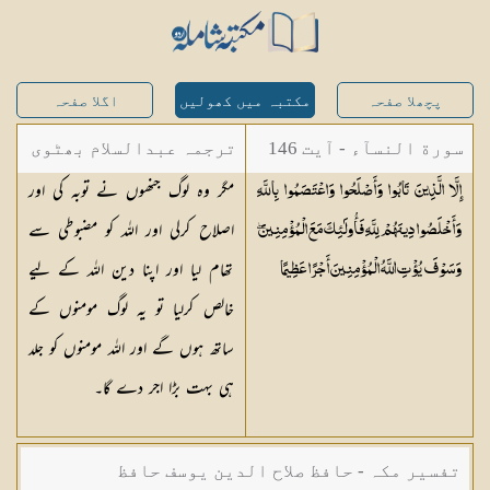
پچھلا صفحہ
مکتبہ میں کھولیں
اگلا صفحہ
سورة النسآء - آیت 146
ترجمہ عبدالسلام بھٹوی
مگر وہ لوگ جنھوں نے توبہ کی اور
إِلَّا الَّذِينَ تَابُوا وَأَصْلَحُوا وَاعْتَصَمُوا بِاللَّهِ
- عبدالسلام بن محمد
اصلاح کرلی اور اللہ کو مضبوطی سے
وَأَخْلَصُوا دِينَهُمْ لِلَّهِ فَأُولَٰئِكَ مَعَ الْمُؤْمِنِينَ ۖ
تھام لیا اور اپنا دین اللہ کے لیے
وَسَوْفَ يُؤْتِ اللَّهُ الْمُؤْمِنِينَ أَجْرًا
عَظِيمًا
خالص کرلیا تو یہ لوگ مومنوں کے
ساتھ ہوں گے اور اللہ مومنوں کو جلد
ہی بہت بڑا اجر دے گا۔
تفسیر مکہ - حافظ صلاح الدین یوسف حافظ