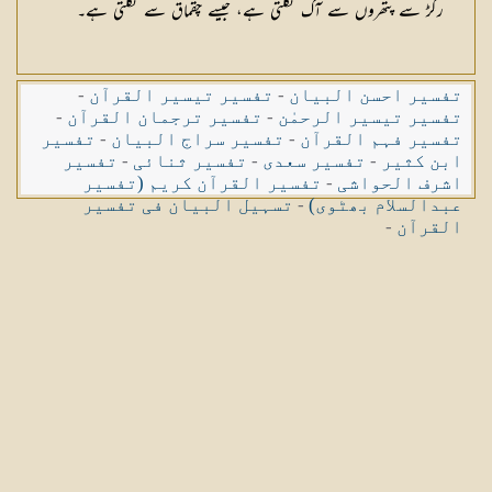
رگڑ سے پتھروں سے آگ نکلتی ہے، جیسے چقماق سے نکلتی ہے۔
تفسیر احسن البیان
-
تفسیر تیسیر القرآن
-
تفسیر تیسیر الرحمٰن
-
تفسیر ترجمان القرآن
-
تفسیر فہم القرآن
-
تفسیر سراج البیان
-
تفسیر
ابن کثیر
-
تفسیر سعدی
-
تفسیر ثنائی
-
تفسیر
اشرف الحواشی
-
تفسیر القرآن کریم (تفسیر
عبدالسلام بھٹوی)
-
تسہیل البیان فی تفسیر
القرآن
-