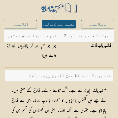
پچھلا صفحہ
مکتبہ میں کھولیں
اگلا صفحہ
سورة العاديات - آیت 2
ترجمہ عبدالسلام بھٹوی
پھر جو سم مار کر چنگاریاں نکالنے
فَالْمُورِيَاتِ
قَدْحًا
- عبدالسلام بن محمد
والے ہیں!
تفسیر مکہ - حافظ صلاح الدین یوسف حافظ
*
،
سے ہے۔ آگ نکالنے والے۔
کے معنی ہیں۔
مُورِيَاتٌ
إِيرَاءُ
قَدْحٌ
چلنے میں گھٹنوں یا ایڑیوں کا ٹکرانا، یا ٹاپ مارنا۔ اسی سے
صَكٌّ
قَدْحٌ
ہے۔ چقماق سے آگ نکالنا۔ یعنی ان گھوڑوں کی قسم جن کی
بِالزِّنَادِ