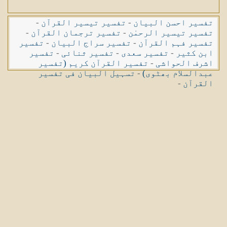
تفسیر احسن البیان
-
تفسیر تیسیر القرآن
-
تفسیر تیسیر الرحمٰن
-
تفسیر ترجمان القرآن
-
تفسیر فہم القرآن
-
تفسیر سراج البیان
-
تفسیر
ابن کثیر
-
تفسیر سعدی
-
تفسیر ثنائی
-
تفسیر
اشرف الحواشی
-
تفسیر القرآن کریم (تفسیر
عبدالسلام بھٹوی)
-
تسہیل البیان فی تفسیر
القرآن
-