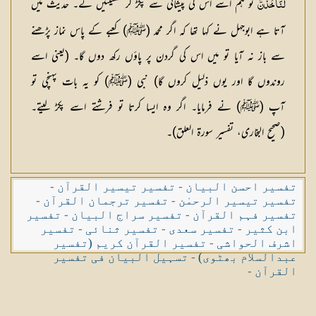
تو ہم اسے اس کی پیشانی سے پکڑ کر گھسیٹیں گے۔ حدیث میں
لَنَأْخُذَنَّ
آتا ہے ابوجہل نے کہا تھا کہ اگر محمد (ﷺ) کعبے کے پاس نماز پڑھنے
سے باز نہ آیا تو میں اس کی گردن پر پاؤں رکھ دوں گا۔ (یعنی اسے
روندوں گا اور یوں ذلیل کروں گا) نبی (ﷺ) کو یہ بات پہنچی تو
آپ (ﷺ) نے فرمایا۔ اگر وہ ایسا کرتا تو فرشتے اسے پکڑ لیتے۔
(صحيح البخاری، تفسير سورة العلق)۔
تفسیر احسن البیان
-
تفسیر تیسیر القرآن
-
تفسیر تیسیر الرحمٰن
-
تفسیر ترجمان القرآن
-
تفسیر فہم القرآن
-
تفسیر سراج البیان
-
تفسیر
ابن کثیر
-
تفسیر سعدی
-
تفسیر ثنائی
-
تفسیر
اشرف الحواشی
-
تفسیر القرآن کریم (تفسیر
عبدالسلام بھٹوی)
-
تسہیل البیان فی تفسیر
القرآن
-