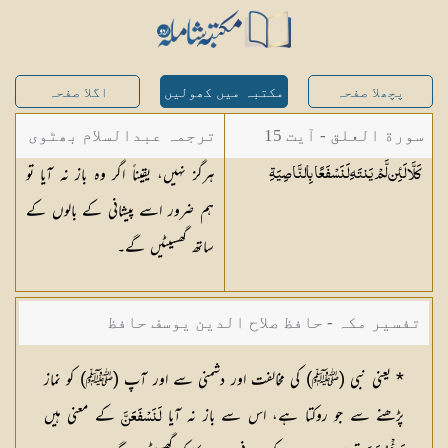
پچھلا صفحہ
مکتبہ میں کھولیں
اگلا صفحہ
سورة العلق - آیت 15
ترجمہ عبدالسلام بھٹوی
ہرگز نہیں، یقیناً اگر وہ باز نہ آیا تو
كَلَّا لَئِن لَّمْ يَنتَهِ لَنَسْفَعًا
بِالنَّاصِيَةِ
- عبدالسلام بن محمد
ہم ضرور اسے پیشانی کے بالوں کے
ساتھ گھسیٹیں گے۔
تفسیر مکہ - حافظ صلاح الدین یوسف حافظ
* یعنی نبی (ﷺ) کی مخالفت اور دشمنی سے اور آپ (ﷺ) کو نماز
پڑھنے سے جو روکتا ہے، اس سے باز نہ آیا
کے معنی ہیں
لَنَسْفَعَنَّ