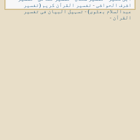
اشرف الحواشی
-
تفسیر القرآن کریم (تفسیر
عبدالسلام بھٹوی)
-
تسہیل البیان فی تفسیر
القرآن
-