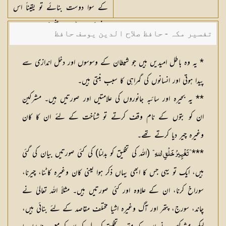
کے سوا دوست بنائے تو یقیناً اس
نے خسارہ اٹھایا، واضح خسارہ۔
تفسیر مکہ - حافظ صلاح الدین یوسف حافظ
* یہ وہ باطل امیدیں ہیں جو شیطان کے وسوسوں اور دخل اندازی سے
پیدا ہوتی اور انسانوں کی گمراہی کا سبب بنتی ہیں۔
** یہ بحیرہ اور سائبہ جانوروں کی علامتیں اور صورتیں ہیں۔ مشرکین
ان کو بتوں کے نام وقف کرتے تو شناخت کے لئے ان کا کان
وغیرہ چیر دیا کرتے تھے۔
***”
“ (اللہ کی تخلیق کو بدلنا) کی کئی صورتیں بیان کی گئی
تَغْيِيرُ خَلْقِ اللهِ
ہیں، ایک تو یہی جس کا ابھی یہاں ذکر ہوا یعنی کان وغیرہ کاٹنا، چیرنا،
سوراخ کرنا، ان کے علاوہ اور کئی صورتیں ہیں۔ مثلاً اللہ تعالیٰ نے
چاند، سورج، پتھر اور آگ وغیرہ اشیا مختلف مقاصد کے لئے بنائی ہیں،