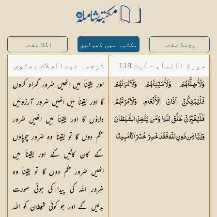
پچھلا صفحہ
مکتبہ میں کھولیں
اگلا صفحہ
سورة النسآء - آیت 119
ترجمہ عبدالسلام بھٹوی
اور یقیناً میں انھیں ضرور گمراہ کروں
وَلَأُضِلَّنَّهُمْ وَلَأُمَنِّيَنَّهُمْ وَلَآمُرَنَّهُمْ
- عبدالسلام بن محمد
گا اور یقیناً میں انھیں ضرور آرزوئیں
فَلَيُبَتِّكُنَّ آذَانَ الْأَنْعَامِ وَلَآمُرَنَّهُمْ
دلاؤں گا اور یقیناً میں انھیں ضرور
فَلَيُغَيِّرُنَّ خَلْقَ اللَّهِ ۚ وَمَن يَتَّخِذِ الشَّيْطَانَ
حکم دوں گا تو یقیناً وہ ضرور چوپاؤں
وَلِيًّا مِّن دُونِ اللَّهِ فَقَدْ خَسِرَ خُسْرَانًا
مُّبِينًا
کے کان کاٹیں گے اور یقیناً میں
انھیں ضرور حکم دوں گا تو یقیناً وہ
ضرور اللہ کی پیدا کی ہوئی صورت
بدلیں گے اور جو کوئی شیطان کو اللہ