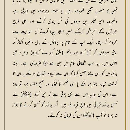
لیکن مشرکین نے ان کے مقصد تخلیق کو بدل کر ان کو معبود بنا لیا۔ یا
تغییر کا مطلب تغییر فطرت ہے، یا حلت وحرمت میں تبدیلی ہے
وغیرہ۔ اسی تغییر میں مردوں کی نس بندی کرکے اور اسی طرح
عورتوں کے آپریشن کرکے انہیں اولاد پیدا کرنے کی صلاحیت سے
محروم کر دینا۔ میک اپ کے نام پر ابروؤں کے بال وغیرہ اکھاڑ کر
اپنی صورتوں کو مسخ کرنا اور وشم (یعنی گود نے گدوانا) وغیرہ بھی
شامل ہیں۔ یہ سب شیطانی کام ہیں جن سے بچنا ضروری ہے۔ البتہ
جانوروں کو اس لئے خصی کرنا کہ ان سے زیادہ انتفاع ہو سکے یا ان کا
گوشت زیادہ بہتر ہو سکے یا اسی قسم کا کوئی اور صحیح مقصد ہو، تو جائز
ہے، اس کی تائید اس سے بھی ہوتی ہے کہ نبی کریم (ﷺ) نے
خصی جانور قربانی میں ذبح فرمائے ہیں۔ اگر جانور کو خصی کرنے کا جواز
نہ ہوتا تو آپ (ﷺ) ان کی قربانی نہ کرتے۔