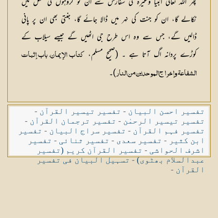
پھر اللہ تعالیٰ انبیا وغیرہ کی سفارش سے ان کو گروہوں کی شکل میں
نکالے گا، ان کو جنت کی نہر میں ڈالا جائے گا، جنتی بھی ان پر پانی
ڈالیں گے، جس سے وہ اس طرح جی اٹھیں گے جیسے سیلاب کے
کوڑے پردانہ اگ آتا ہے ۔ (صحيح مسلم،
كتاب الإيمان، باب إثبات
)۔
الشفاعة وإخراج الموحدين من النار
تفسیر احسن البیان
-
تفسیر تیسیر القرآن
-
تفسیر تیسیر الرحمٰن
-
تفسیر ترجمان القرآن
-
تفسیر فہم القرآن
-
تفسیر سراج البیان
-
تفسیر
ابن کثیر
-
تفسیر سعدی
-
تفسیر ثنائی
-
تفسیر
اشرف الحواشی
-
تفسیر القرآن کریم (تفسیر
عبدالسلام بھٹوی)
-
تسہیل البیان فی تفسیر
القرآن
-