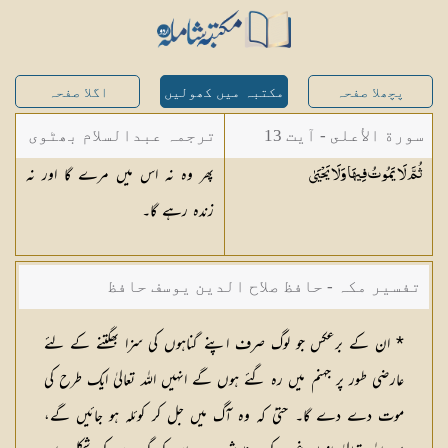
پچھلا صفحہ
مکتبہ میں کھولیں
اگلا صفحہ
سورة الأعلى - آیت 13
ترجمہ عبدالسلام بھٹوی
پھر وہ نہ اس میں مرے گا اور نہ
ثُمَّ لَا يَمُوتُ فِيهَا وَلَا
يَحْيَىٰ
- عبدالسلام بن محمد
زندہ رہے گا۔
تفسیر مکہ - حافظ صلاح الدین یوسف حافظ
* ان کے برعکس جو لوگ صرف اپنے گناہوں کی سزا بھگتنے کے لئے
عارضی طور پر جہنم میں رہ گئے ہوں گے انہیں اللہ تعالیٰ ایک طرح کی
موت دے دے گا۔ حتیٰ کہ وہ آگ میں جل کر کوئلہ ہو جائیں گے،