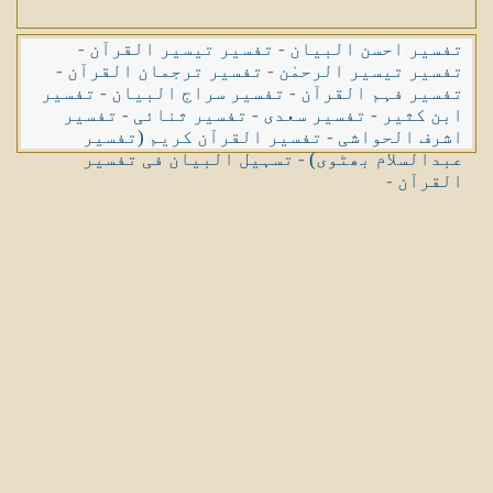
تفسیر احسن البیان
-
تفسیر تیسیر القرآن
-
تفسیر تیسیر الرحمٰن
-
تفسیر ترجمان القرآن
-
تفسیر فہم القرآن
-
تفسیر سراج البیان
-
تفسیر
ابن کثیر
-
تفسیر سعدی
-
تفسیر ثنائی
-
تفسیر
اشرف الحواشی
-
تفسیر القرآن کریم (تفسیر
عبدالسلام بھٹوی)
-
تسہیل البیان فی تفسیر
القرآن
-