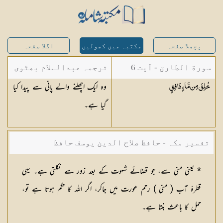
پچھلا صفحہ
مکتبہ میں کھولیں
اگلا صفحہ
سورة الطارق - آیت 6
ترجمہ عبدالسلام بھٹوی
وہ ایک اچھلنے والے پانی سے پیدا کیا
خُلِقَ مِن مَّاءٍ
دَافِقٍ
- عبدالسلام بن محمد
گیا ہے۔
تفسیر مکہ - حافظ صلاح الدین یوسف حافظ
* یعنی منی سے، جو قضائے شہوت کے بعد زور سے نکلتی ہے۔ یہی
قطرۂ آب ( منی ) رحم عورت میں جاکر، اگر اللہ کا حکم ہوتا ہے تو،
حمل کا باعث بنتا ہے۔