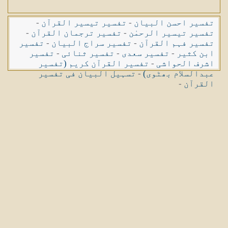
تفسیر احسن البیان
-
تفسیر تیسیر القرآن
-
تفسیر تیسیر الرحمٰن
-
تفسیر ترجمان القرآن
-
تفسیر فہم القرآن
-
تفسیر سراج البیان
-
تفسیر
ابن کثیر
-
تفسیر سعدی
-
تفسیر ثنائی
-
تفسیر
اشرف الحواشی
-
تفسیر القرآن کریم (تفسیر
عبدالسلام بھٹوی)
-
تسہیل البیان فی تفسیر
القرآن
-