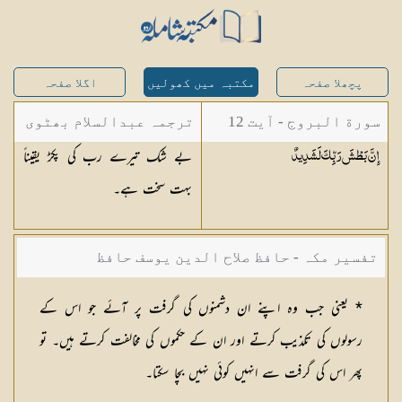
پچھلا صفحہ
مکتبہ میں کھولیں
اگلا صفحہ
سورة البروج - آیت 12
ترجمہ عبدالسلام بھٹوی
بے شک تیرے رب کی پکڑ یقیناً
إِنَّ بَطْشَ رَبِّكَ
لَشَدِيدٌ
- عبدالسلام بن محمد
بہت سخت ہے۔
تفسیر مکہ - حافظ صلاح الدین یوسف حافظ
* یعنی جب وہ اپنے ان دشمنوں کی گرفت پر آئے جو اس کے
رسولوں کی تکذیب کرتے اور ان کے حکموں کی مخالفت کرتے ہیں۔ تو
پھر اس کی گرفت سے انہیں کوئی نہیں بچا سکتا۔