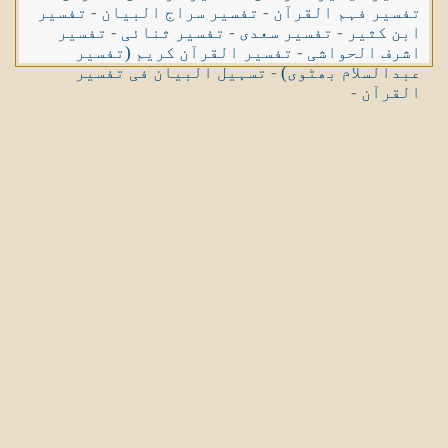
تفسیر فہم القرآن
-
تفسیر سراج البیان
-
تفسیر
ابن کثیر
-
تفسیر سعدی
-
تفسیر ثنائی
-
تفسیر
اشرف الحواشی
-
تفسیر القرآن کریم (تفسیر
عبدالسلام بھٹوی)
-
تسہیل البیان فی تفسیر
القرآن
-