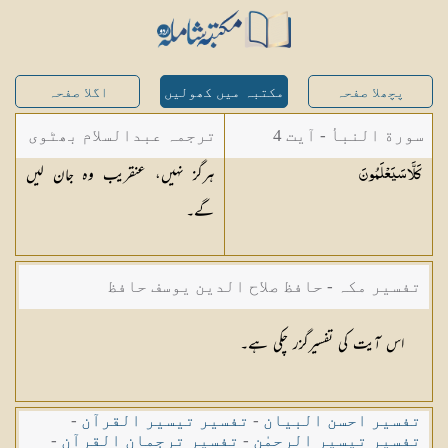
پچھلا صفحہ
مکتبہ میں کھولیں
اگلا صفحہ
سورة النبأ - آیت 4
ترجمہ عبدالسلام بھٹوی
ہرگز نہیں، عنقریب وہ جان لیں
كَلَّا
سَيَعْلَمُونَ
- عبدالسلام بن محمد
گے۔
تفسیر مکہ - حافظ صلاح الدین یوسف حافظ
اس آیت کی تفسیرگزر چکی ہے۔
تفسیر احسن البیان
-
تفسیر تیسیر القرآن
-
تفسیر تیسیر الرحمٰن
-
تفسیر ترجمان القرآن
-