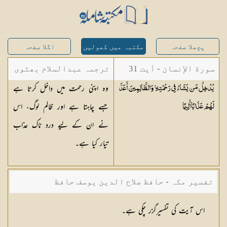
پچھلا صفحہ
مکتبہ میں کھولیں
اگلا صفحہ
سورة الإنسان - آیت 31
ترجمہ عبدالسلام بھٹوی
وہ اپنی رحمت میں داخل کرتا ہے
يُدْخِلُ مَن يَشَاءُ فِي رَحْمَتِهِ ۚ وَالظَّالِمِينَ أَعَدَّ
- عبدالسلام بن محمد
جسے چاہتا ہے اور ظالم لوگ، اس
لَهُمْ عَذَابًا
أَلِيمًا
نے ان کے لیے درد ناک عذاب
تیار کیا ہے۔
تفسیر مکہ - حافظ صلاح الدین یوسف حافظ
اس آیت کی تفسیرگزر چکی ہے۔