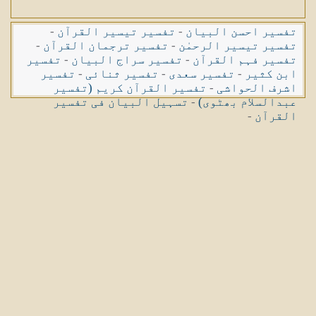
تفسیر احسن البیان
-
تفسیر تیسیر القرآن
-
تفسیر تیسیر الرحمٰن
-
تفسیر ترجمان القرآن
-
تفسیر فہم القرآن
-
تفسیر سراج البیان
-
تفسیر
ابن کثیر
-
تفسیر سعدی
-
تفسیر ثنائی
-
تفسیر
اشرف الحواشی
-
تفسیر القرآن کریم (تفسیر
عبدالسلام بھٹوی)
-
تسہیل البیان فی تفسیر
القرآن
-