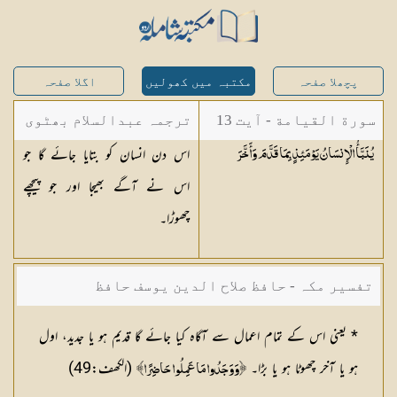
پچھلا صفحہ
مکتبہ میں کھولیں
اگلا صفحہ
سورة القيامة - آیت 13
ترجمہ عبدالسلام بھٹوی
اس دن انسان کو بتایا جائے گا جو
يُنَبَّأُ الْإِنسَانُ يَوْمَئِذٍ بِمَا قَدَّمَ
وَأَخَّرَ
- عبدالسلام بن محمد
اس نے آگے بھیجا اور جو پیچھے
چھوڑا۔
تفسیر مکہ - حافظ صلاح الدین یوسف حافظ
* یعنی اس کے تمام اعمال سے آگاہ کیا جائے گا قدیم ہو یا جدید، اول
ہو یا آخر چھوٹا ہو یا بڑا۔
(الکھف:49)
﴿وَوَجَدُوا مَا عَمِلُوا حَاضِرًا﴾