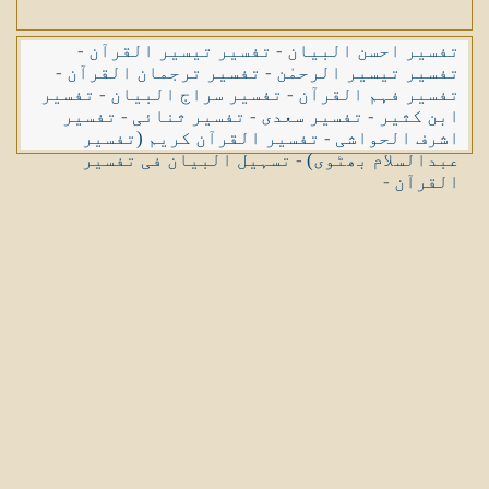
تفسیر احسن البیان
-
تفسیر تیسیر القرآن
-
تفسیر تیسیر الرحمٰن
-
تفسیر ترجمان القرآن
-
تفسیر فہم القرآن
-
تفسیر سراج البیان
-
تفسیر
ابن کثیر
-
تفسیر سعدی
-
تفسیر ثنائی
-
تفسیر
اشرف الحواشی
-
تفسیر القرآن کریم (تفسیر
عبدالسلام بھٹوی)
-
تسہیل البیان فی تفسیر
القرآن
-