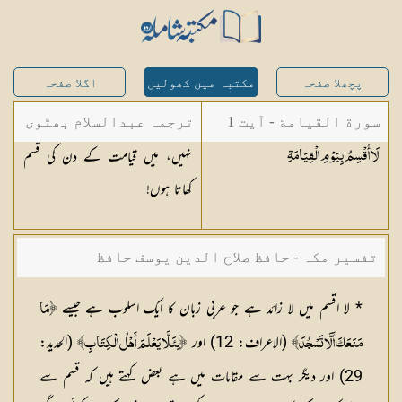
پچھلا صفحہ
مکتبہ میں کھولیں
اگلا صفحہ
سورة القيامة - آیت 1
ترجمہ عبدالسلام بھٹوی
نہیں، میں قیامت کے دن کی قسم
لَا أُقْسِمُ بِيَوْمِ
الْقِيَامَةِ
- عبدالسلام بن محمد
کھاتا ہوں!
تفسیر مکہ - حافظ صلاح الدین یوسف حافظ
* لا اقسم میں لا زائد ہے جو عربی زبان کا ایک اسلوب ہے جیسے
﴿مَا
(الاعراف: 12) اور
(الحدید:
مَنَعَكَ أَلَّا تَسْجُدَ﴾
﴿لِئَلَّا يَعْلَمَ أَهْلُ الْكِتَابِ﴾
29) اور دیگر بہت سے مقامات میں ہے بعض کہتے ہیں کہ قسم سے