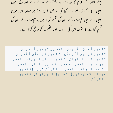
پہلے کفار کے کلام کا رد ہے وہ کہتے تھے مرنے کے بعد کوئی زندگی
نہیں۔ لا کے ذریعے سے کہا گیا ، جس طرح کہتے ہو معاملہ اس طرح
نہیں ہے میں قیامت کے دن کی قسم کھاتا ہوں، قیامت کے دن کی
قسم کھانے کا مقصد اس کی اہمیت اور عظمت کو واضح کرنا ہے۔
تفسیر احسن البیان
-
تفسیر تیسیر القرآن
-
تفسیر تیسیر الرحمٰن
-
تفسیر ترجمان القرآن
-
تفسیر فہم القرآن
-
تفسیر سراج البیان
-
تفسیر
ابن کثیر
-
تفسیر سعدی
-
تفسیر ثنائی
-
تفسیر
اشرف الحواشی
-
تفسیر القرآن کریم (تفسیر
عبدالسلام بھٹوی)
-
تسہیل البیان فی تفسیر
القرآن
-