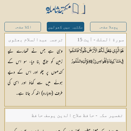
پچھلا صفحہ
مکتبہ میں کھولیں
اگلا صفحہ
سورة الملك - آیت 15
ترجمہ عبدالسلام بھٹوی
وہی ہے جس نے تمھارے لیے
هُوَ الَّذِي جَعَلَ لَكُمُ الْأَرْضَ ذَلُولًا فَامْشُوا
- عبدالسلام بن محمد
زمین کو تابع بنا دیا، سو اس کے
فِي مَنَاكِبِهَا وَكُلُوا مِن رِّزْقِهِ ۖ وَإِلَيْهِ
النُّشُورُ
کندھوں پر چلو اور اس کے دیے
ہوئے میں سے کھاؤ اور اسی کی
طرف (دوبارہ) اٹھ کر جانا ہے۔
تفسیر مکہ - حافظ صلاح الدین یوسف حافظ