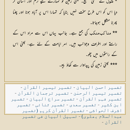
*
کے معنی مطیع۔ یعنی زمین کو تمہارے لیے نرم اور آسان کر
ذلول
دیا اس کو اس طرح سخت نہیں بنایا کہ تمہارا اس پر آباد ہونا اور چلنا
پھرنا مشکل ہوجاتا۔
**
کی جمع ہے۔ جانب یہاں اس سے مراد اس کے
مناکب منکب
راستے اور اطراف وجوانب ہیں۔ امر اباحت کے لئے ہے، یعنی اس
کے راستوں میں چلو۔
*** یعنی زمین کی پیداوار سے کھاؤ پیو۔
تفسیر احسن البیان
-
تفسیر تیسیر القرآن
-
تفسیر تیسیر الرحمٰن
-
تفسیر ترجمان القرآن
-
تفسیر فہم القرآن
-
تفسیر سراج البیان
-
تفسیر
ابن کثیر
-
تفسیر سعدی
-
تفسیر ثنائی
-
تفسیر
اشرف الحواشی
-
تفسیر القرآن کریم (تفسیر
عبدالسلام بھٹوی)
-
تسہیل البیان فی تفسیر
القرآن
-