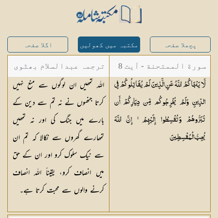
پچھلا صفحہ
مکتبہ میں کھولیں
اگلا صفحہ
سورة الممتحنة - آیت 8
ترجمہ عبدالسلام بھٹوی
اللہ تمھیں ان لوگوں سے منع نہیں
لَّا يَنْهَاكُمُ اللَّهُ عَنِ الَّذِينَ لَمْ يُقَاتِلُوكُمْ فِي
- عبدالسلام بن محمد
کرتا جنھوں نے نہ تم سے دین کے
الدِّينِ وَلَمْ يُخْرِجُوكُم مِّن دِيَارِكُمْ أَن
بارے میں جنگ کی اور نہ تمھیں
تَبَرُّوهُمْ وَتُقْسِطُوا إِلَيْهِمْ ۚ إِنَّ اللَّهَ
تمھارے گھروں سے نکالا کہ تم ان
يُحِبُّ
الْمُقْسِطِينَ
سے نیک سلوک کرو اور ان کے حق
میں انصاف کرو، یقیناً اللہ انصاف
کرنے والوں سے محبت کرتا ہے۔