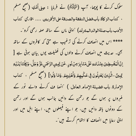
سلوک کرنے کا پوچھا، آپ (ﷺ) نے فرمایا :
(صحيح مسلم
صِلِي أُمَّكِ
،
.... بخاری
كتاب الزكاة ، باب فضل النفقة والصدقة على الأقربين
كتاب
) ”اپنی ماں کے ساتھ صلہ رحمی کرو“۔
الأدب ، باب صلة الوالد المشرك
**** اس میں انصاف کرنے کی ترغیب ہے حتیٰ کہ کافروں کے ساتھ
بھی۔ حدیث میں انصاف کرنے والوں کی فضیلت یوں بیان ہوئی ہے [
إنَّ الْمُقْسِطِينَ عِنْدَ اللهِ عَلَى مَنَابِرَ مِنْ نُورٍ ، عَنْ يَمِينِ الرَّحْمَنِ عَزَّ وَجَلَّ - وَكِلْتَا يَدَيْهِ
] (صحيح مسلم ،
يَمِينٌ - الَّذِينَ يَعْدِلُونَ فِي حُكْمِهِمْ وَأَهْلِيهِمْ، وَمَا وَلُوا
كتاب
) ”انصا ف کرنے والے نور کے
الإمارة ، باب فضيلة الإمام العادل
منبروں پر ہوں گے جو رحمٰن کے دائیں جانب ہوں گے اور رحمٰن
کے دونوں ہاتھ دائیں ہیں، جو اپنے فیصلوں میں، اپنے اہل میں اور
اپنی رعایا میں انصاف کا اہتمام کرتے ہیں“۔