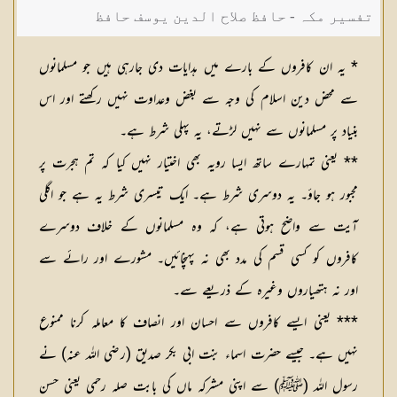
تفسیر مکہ - حافظ صلاح الدین یوسف حافظ
* یہ ان کافروں کے بارے میں ہدایات دی جارہی ہیں جو مسلمانوں
سے محض دین اسلام کی وجہ سے بغض وعداوت نہیں رکھتے اور اس
بنیاد پر مسلمانوں سے نہیں لڑتے، یہ پہلی شرط ہے۔
** یعنی تمہارے ساتھ ایسا رویہ بھی اختیار نہیں کیا کہ تم ہجرت پر
مجبور ہو جاؤ۔ یہ دوسری شرط ہے۔ ایک تیسری شرط یہ ہے جو اگلی
آیت سے واضح ہوتی ہے، کہ وہ مسلمانوں کے خلاف دوسرے
کافروں کو کسی قسم کی مدد بھی نہ پہنچائیں۔ مشورے اور رائے سے
اور نہ ہتھیاروں وغیرہ کے ذریعے سے۔
*** یعنی ایسے کافروں سے احسان اور انصاف کا معاملہ کرنا ممنوع
نہیں ہے۔ جیسے حضرت اسماء بنت ابی بکر صدیق (رضی الله عنہ) نے
رسول اللہ (ﷺ) سے اپنی مشرکہ ماں کی بابت صلہ رحمی یعنی حسن