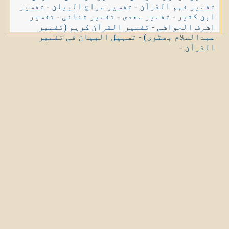
تفسیر فہم القرآن
-
تفسیر سراج البیان
-
تفسیر
ابن کثیر
-
تفسیر سعدی
-
تفسیر ثنائی
-
تفسیر
اشرف الحواشی
-
تفسیر القرآن کریم (تفسیر
عبدالسلام بھٹوی)
-
تسہیل البیان فی تفسیر
القرآن
-