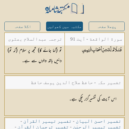
پچھلا صفحہ
مکتبہ میں کھولیں
اگلا صفحہ
سورة الواقعة - آیت 91
ترجمہ عبدالسلام بھٹوی
تو (کہا جائے گا) تجھ پر سلام (کہ تو)
فَسَلَامٌ لَّكَ مِنْ أَصْحَابِ
الْيَمِينِ
- عبدالسلام بن محمد
دائیں ہاتھ والوں سے ہے۔
تفسیر مکہ - حافظ صلاح الدین یوسف حافظ
اس آیت کی تفسیرگزر چکی ہے۔
تفسیر احسن البیان
-
تفسیر تیسیر القرآن
-
تفسیر تیسیر الرحمٰن
-
تفسیر ترجمان القرآن
-