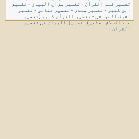
تفسیر فہم القرآن
-
تفسیر سراج البیان
-
تفسیر
ابن کثیر
-
تفسیر سعدی
-
تفسیر ثنائی
-
تفسیر
اشرف الحواشی
-
تفسیر القرآن کریم (تفسیر
عبدالسلام بھٹوی)
-
تسہیل البیان فی تفسیر
القرآن
-