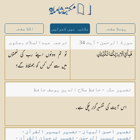
پچھلا صفحہ
مکتبہ میں کھولیں
اگلا صفحہ
سورة الرحمن - آیت 34
ترجمہ عبدالسلام بھٹوی
تو تم دونوں اپنے رب کی نعمتوں
فَبِأَيِّ آلَاءِ رَبِّكُمَا
تُكَذِّبَانِ
- عبدالسلام بن محمد
میں سے کس کس کو جھٹلاؤ گے؟
تفسیر مکہ - حافظ صلاح الدین یوسف حافظ
اس آیت کی تفسیرگزر چکی ہے۔
تفسیر احسن البیان
-
تفسیر تیسیر القرآن
-
تفسیر تیسیر الرحمٰن
-
تفسیر ترجمان القرآن
-