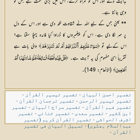
ہدایت دے اور اس کو گمراہ کرے، اس میں بڑی حکمت ہے جس کو
وہی جانتا ہے۔
** یعنی جس کے لیے اللہ نے شقاوت لکھ دی ہے اور اس کے دل
پر مہر لگا دی ہے، اس کو پیغمبروں کا ڈراوا کیا فائدہ پہنچا سکتا ہے؟
اس کےلیے تو
والی بات ہے
﴿سَوَاءٌ عَلَيْهِمْ أَأَنْذَرْتَهُمْ أَمْ لَمْ تُنْذِرْهُمْ﴾
تقریباً اسی مفہوم کی یہ آیت ہے۔
﴿قُلْ فَلِلَّهِ الْحُجَّةُ الْبَالِغَةُ فَلَوْ شَاءَ لَهَدَاكُمْ
(الأنعام: 149)۔
أَجْمَعِينَ﴾
تفسیر احسن البیان
-
تفسیر تیسیر القرآن
-
تفسیر تیسیر الرحمٰن
-
تفسیر ترجمان القرآن
-
تفسیر فہم القرآن
-
تفسیر سراج البیان
-
تفسیر
ابن کثیر
-
تفسیر سعدی
-
تفسیر ثنائی
-
تفسیر
اشرف الحواشی
-
تفسیر القرآن کریم (تفسیر
عبدالسلام بھٹوی)
-
تسہیل البیان فی تفسیر
القرآن
-