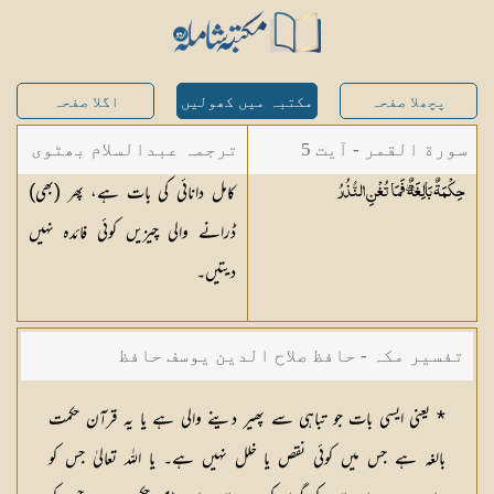
پچھلا صفحہ
مکتبہ میں کھولیں
اگلا صفحہ
سورة القمر - آیت 5
ترجمہ عبدالسلام بھٹوی
کامل دانائی کی بات ہے، پھر (بھی)
حِكْمَةٌ بَالِغَةٌ ۖ فَمَا تُغْنِ
النُّذُرُ
- عبدالسلام بن محمد
ڈرانے والی چیزیں کوئی فائدہ نہیں
دیتیں۔
تفسیر مکہ - حافظ صلاح الدین یوسف حافظ
* یعنی ایسی بات جو تباہی سے پھیر دینے والی ہے یا یہ قرآن حکمت
بالغہ ہے جس میں کوئی نقص یا خلل نہیں ہے۔ یا اللہ تعالیٰ جس کو