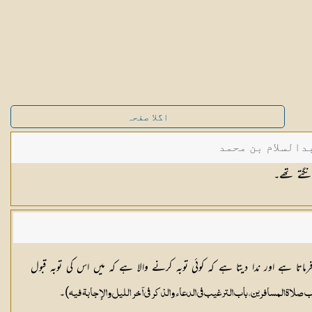
اگلا صفحہ
دالسلام بن محمد
نگتے تھے۔
تا ہے اور ندا دیتا ہے کہ کوئی توبہ کرنے والا ہے کہ میں اس کی توبہ قبول
)۔
صلاة المسافرين ، باب الترغيب في الدعاء والذكر في آخر الليل والإجابة فيه