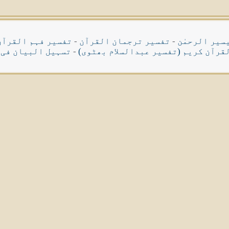
سیر الرحمٰن
-
تفسیر ترجمان القرآن
-
تفسیر فہم القرآن
قرآن کریم (تفسیر عبدالسلام بھٹوی)
-
تسہیل البیان فی 