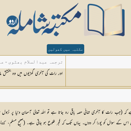
مکتبہ میں کھولیں
ترجمہ عبدالسلام بھٹوی - عب
اور رات کی آخری گھڑیوں میں وہ بخشش ما
 رات کا آخری تہائی حصہ باقی رہ جاتا ہے تو اللہ تعالیٰ آسمان دنیا پر نزول فرما
ں اس کے سوال کو پورا کر دوں۔ یہاں تک کہ فجر طلوع ہو جاتی ہے۔ (صحيح مسلم،
كتاب 