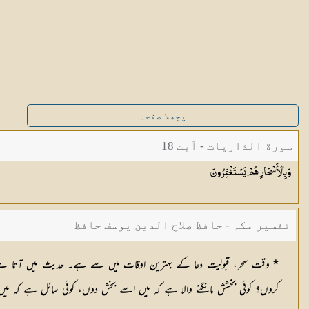
پچھلا صفحہ
سورة الذاريات - آیت 18
وَبِالْأَسْحَارِ هُمْ
يَسْتَغْفِرُونَ
تفسیر مکہ - حافظ صلاح الدین یوسف حافظ
* وقت سحر، قبولیت دعا کے بہترین اوقات میں سے ہے۔ حدیث میں آتا ہے کہ (جب
کروں؟ کوئی بخشش مانگنے والا ہے کہ میں اسے بخش دوں، کوئی سائل ہے کہ می