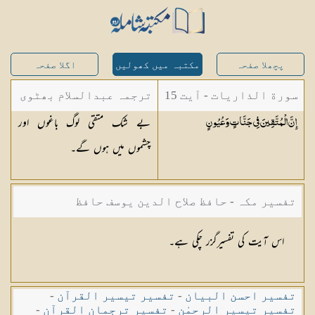
پچھلا صفحہ
مکتبہ میں کھولیں
اگلا صفحہ
سورة الذاريات - آیت 15
ترجمہ عبدالسلام بھٹوی
بے شک متقی لوگ باغوں اور
إِنَّ الْمُتَّقِينَ فِي جَنَّاتٍ
وَعُيُونٍ
- عبدالسلام بن محمد
چشموں میں ہوں گے۔
تفسیر مکہ - حافظ صلاح الدین یوسف حافظ
اس آیت کی تفسیرگزر چکی ہے۔
تفسیر احسن البیان
-
تفسیر تیسیر القرآن
-
تفسیر تیسیر الرحمٰن
-
تفسیر ترجمان القرآن
-