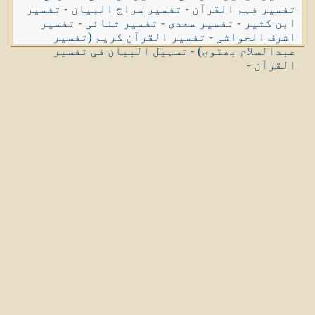
تفسیر فہم القرآن
-
تفسیر سراج البیان
-
تفسیر
ابن کثیر
-
تفسیر سعدی
-
تفسیر ثنائی
-
تفسیر
اشرف الحواشی
-
تفسیر القرآن کریم (تفسیر
عبدالسلام بھٹوی)
-
تسہیل البیان فی تفسیر
القرآن
-