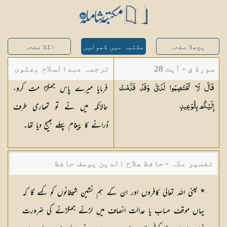
پچھلا صفحہ
مکتبہ میں کھولیں
اگلا صفحہ
سورة ق - آیت 28
ترجمہ عبدالسلام بھٹوی
فرمایا میرے پاس جھگڑا مت کرو،
قَالَ لَا تَخْتَصِمُوا لَدَيَّ وَقَدْ قَدَّمْتُ
- عبدالسلام بن محمد
حالانکہ میں نے تو تمھاری طرف
إِلَيْكُم
بِالْوَعِيدِ
ڈرانے کا پیغام پہلے بھیج دیا تھا۔
تفسیر مکہ - حافظ صلاح الدین یوسف حافظ
* یعنی اللہ تعالیٰ کافروں اور ان کے ہم نشین شیطانوں کو کہے گا کہ
یہاں موقف حساب یا عدالت انصاف میں لڑنے جھگڑنے کی ضرورت