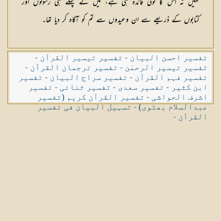
نہیں نہ اس کا کوئی فائدہ ہی ہے، میں نے پہلے ہی رسولوں اور
کتابوں کے ذریعے سے ان وعیدوں سے تم کو آگاہ کر دیا تھا۔
تفسیر احسن البیان
-
تفسیر تیسیر القرآن
-
تفسیر تیسیر الرحمٰن
-
تفسیر ترجمان القرآن
-
تفسیر فہم القرآن
-
تفسیر سراج البیان
-
تفسیر
ابن کثیر
-
تفسیر سعدی
-
تفسیر ثنائی
-
تفسیر
اشرف الحواشی
-
تفسیر القرآن کریم (تفسیر
عبدالسلام بھٹوی)
-
تسہیل البیان فی تفسیر
القرآن
-