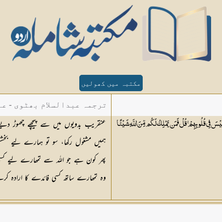
مکتبہ میں کھولیں
ترجمہ عبدالسلام بھٹوی - عب
عنقریب بدویوں میں سے پیچھے چھوڑ د
َيْسَ فِي قُلُوبِهِمْ ۚ قُلْ فَمَن يَمْلِكُ لَكُم مِّنَ اللَّهِ شَيْئًا
ہمیں مشغول رکھا، سو تو ہمارے لیے بخش
پھر کون ہے جو اللہ سے تمھارے لیے کسی 
وہ تمھارے ساتھ کسی فائدے کا ارادہ کرے