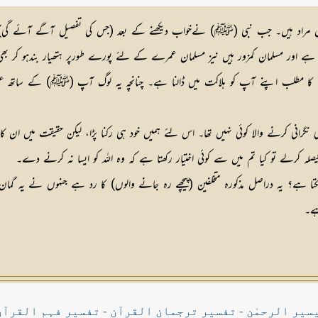
ر دئل مراد ہیں۔ جب نبی (ﷺ) نےخواب دیکھنے کے بعد (جس کی تفصیل آگے آئے گی) ع
ہ ہے اور مسلمان کمزور ہیں نیز مسلمان عمرے کے لئے پورے طورپر ہتھیار بندہو کر بھی
ے کا مطلب اپنے آپ کو ہلاکت میں ڈالنا ہے۔ چنانچہ یہ لوگ آپ (ﷺ) کے ساتھ عمر
گرانی کرنے والا کوئی نہیں تھا۔ اس لئے ہمیں خود ہی رکنا پڑا، لیکن حقیقت میں ان کا پ
لہ کرلے تو کیا تم میں سے کوئی اختیار رکھتا ہے کہ وہ اللہ کو ایسا نہ کرنے دے۔
 سکتا ہے؟ یہ دراصل مذکورہ متخلفین (پیچھے رہ جانے والوں) کا رد ہے جنہوں نے یہ گم
ہے۔
سیر الرحمٰن
-
تفسیر ترجمان القرآن
-
تفسیر فہم القرآن