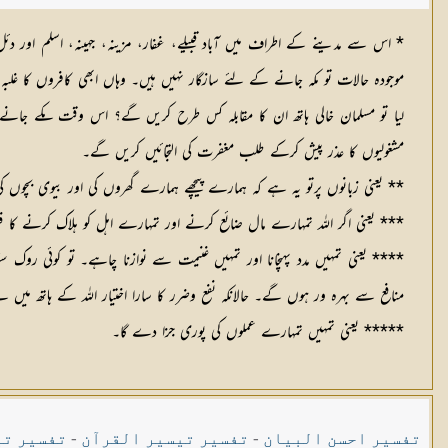
* اس سے مدینے کے اطراف میں آباد قبیلے، غفار، مزینہ، جہینہ، اسلم او
موجودہ حالات تو مکہ جانے کے لئے سازگار نہیں ہیں۔ وہاں ابھی کافروں کا غلب
لیا تو مسلمان خالی ہاتھ ان کا مقابلہ کس طرح کریں گے؟ اس وقت مکے جان
مشغولیوں کا عذر پیش کرکے طلب مغفرت کی التجائیں کریں گے۔
** یعنی زبانوں پرتو یہ ہے کہ ہمارے پیچھے ہمارے گھروں کی اور بیوی بچوں کی ن
*** یعنی اگر اللہ تمہارے مال ضائع کرنے اور تمہارے اہل کو ہلاک کرنے کا فیص
**** یعنی تمہیں مدد پہنچانا اور تمہیں غنیمت سے نوازنا چاہے۔ تو کوئی روک
منافع سے بہرہ ور ہوں گے۔ حالانکہ نفع وضرر کا سارا اختیار اللہ کے ہاتھ میں 
***** یعنی تمہیں تمہارے عملوں کی پوری جزا دے گا۔
تفسیر احسن البیان
-
تفسیر تیسیر القرآن
-
تفسیر تی