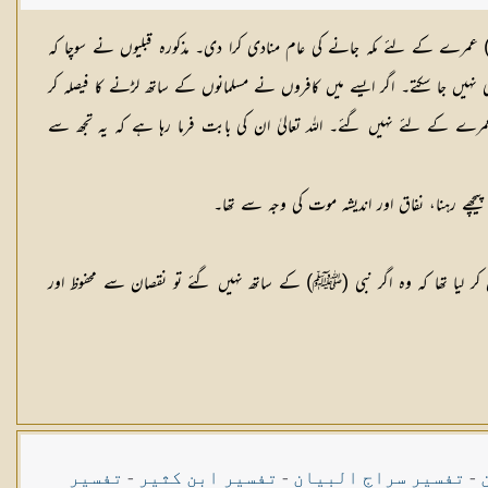
مرے کے لئے مکہ جانے کی عام منادی کرا دی۔ مذکورہ قبلیوں نے سوچا کہ
 نہیں جا سکتے۔ اگر ایسے میں کافروں نے مسلمانوں کے ساتھ لڑنے کا فیصلہ کر
ے کے لئے نہیں گئے۔ اللہ تعالیٰ ان کی بابت فرما رہا ہے کہ یہ تجھ سے
یچھے رہنا، نفاق اور اندیشہ موت کی وجہ سے تھا۔
ان کر لیا تھا کہ وہ اگر نبی (ﷺ) کے ساتھ نہیں گئے تو نقصان سے محفوظ اور
-
تفسیر سراج البیان
-
تفسیر ابن کثیر
-
تفسیر