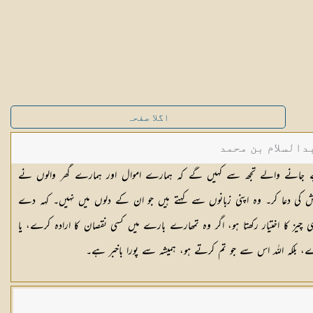
اگلا صفحہ
دالسلام بن محمد
یے جانے والے تجھ سے کہیں گے کہ ہمارے اموال اور ہمارے گھر والوں نے
ش کی دعا کر۔ وہ اپنی زبانوں سے کہتے ہیں جو ان کے دلوں میں نہیں۔ کہہ دے
چیز کا اختیار رکھتا ہو، اگر وہ تمھارے بارے میں کسی نقصان کا ارادہ کرے، یا
، بلکہ اللہ اس سے جو تم کرتے ہو، ہمیشہ سے پورا باخبر ہے۔