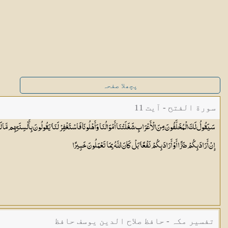
پچھلا صفحہ
سورة الفتح - آیت 11
سَيَقُولُ لَكَ الْمُخَلَّفُونَ مِنَ الْأَعْرَابِ شَغَلَتْنَا أَمْوَالُنَا وَأَهْلُونَا فَاسْتَغْفِرْ لَنَا ۚ يَقُولُونَ بِأَلْسِنَتِهِم مَّا ل
إِنْ أَرَادَ بِكُمْ ضَرًّا أَوْ أَرَادَ بِكُمْ نَفْعًا ۚ بَلْ كَانَ اللَّهُ بِمَا تَعْمَلُونَ
خَبِيرًا
تفسیر مکہ - حافظ صلاح الدین یوسف حافظ