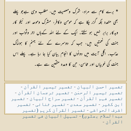
* برے کام سے مراد، شرک ومعصیت ہیں، مطلب وہی ہےجو پہلے
بھی متعدد جگہ گزر چکا ہے کہ مومن وکافر، مشرک وموحد اور نیکو کار
وبدکار برابر نہیں ہو سکتے۔ ایک کے لئے اللہ کےہاں اجر وثواب اور
جنت کی نعمتیں ہیں، جب کہ دوسرے کے لئے جہنم کا ہولناک
عذاب۔ اگلی آیت میں دونوں کا انجام بیان کیا جا رہا ہے۔ پہلے اس
جنت کی خوبیاں اور محاسن، جن کا وعدہ متقین سے ہے۔
تفسیر احسن البیان
-
تفسیر تیسیر القرآن
-
تفسیر تیسیر الرحمٰن
-
تفسیر ترجمان القرآن
-
تفسیر فہم القرآن
-
تفسیر سراج البیان
-
تفسیر
ابن کثیر
-
تفسیر سعدی
-
تفسیر ثنائی
-
تفسیر
اشرف الحواشی
-
تفسیر القرآن کریم (تفسیر
عبدالسلام بھٹوی)
-
تسہیل البیان فی تفسیر
القرآن
-