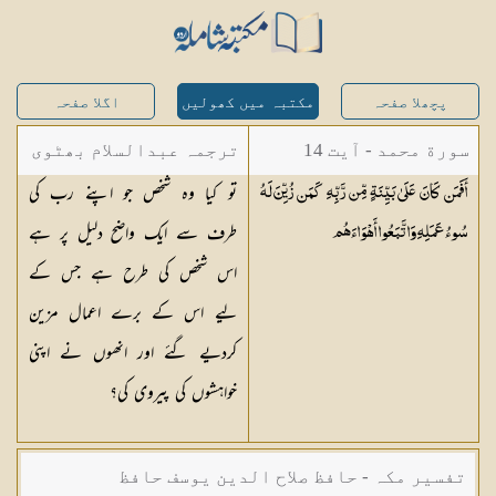
پچھلا صفحہ
مکتبہ میں کھولیں
اگلا صفحہ
سورة محمد - آیت 14
ترجمہ عبدالسلام بھٹوی
تو کیا وہ شخص جو اپنے رب کی
أَفَمَن كَانَ عَلَىٰ بَيِّنَةٍ مِّن رَّبِّهِ كَمَن زُيِّنَ لَهُ
- عبدالسلام بن محمد
طرف سے ایک واضح دلیل پر ہے
سُوءُ عَمَلِهِ وَاتَّبَعُوا
أَهْوَاءَهُم
اس شخص کی طرح ہے جس کے
لیے اس کے برے اعمال مزین
کردیے گئے اور انھوں نے اپنی
خواہشوں کی پیروی کی؟
تفسیر مکہ - حافظ صلاح الدین یوسف حافظ