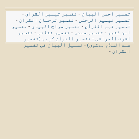
تفسیر احسن البیان
-
تفسیر تیسیر القرآن
-
تفسیر تیسیر الرحمٰن
-
تفسیر ترجمان القرآن
-
تفسیر فہم القرآن
-
تفسیر سراج البیان
-
تفسیر
ابن کثیر
-
تفسیر سعدی
-
تفسیر ثنائی
-
تفسیر
اشرف الحواشی
-
تفسیر القرآن کریم (تفسیر
عبدالسلام بھٹوی)
-
تسہیل البیان فی تفسیر
القرآن
-