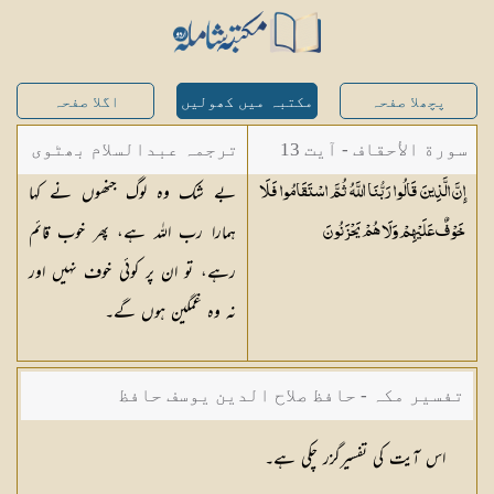
پچھلا صفحہ
مکتبہ میں کھولیں
اگلا صفحہ
سورة الأحقاف - آیت 13
ترجمہ عبدالسلام بھٹوی
بے شک وہ لوگ جنھوں نے کہا
إِنَّ الَّذِينَ قَالُوا رَبُّنَا اللَّهُ ثُمَّ اسْتَقَامُوا فَلَا
- عبدالسلام بن محمد
ہمارا رب اللہ ہے، پھر خوب قائم
خَوْفٌ عَلَيْهِمْ وَلَا هُمْ
يَحْزَنُونَ
رہے، تو ان پر کوئی خوف نہیں اور
نہ وہ غمگین ہوں گے۔
تفسیر مکہ - حافظ صلاح الدین یوسف حافظ
اس آیت کی تفسیرگزر چکی ہے۔