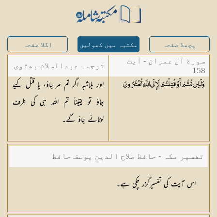
پچھلا صفحہ
مکتبہ میں کھولیں
اگلا صفحہ
سورة آل عمران - آیت
ترجمہ عبدالسلام بھٹوی
158
اور بلاشبہ اگر تم مر جاؤ، یا قتل کیے
وَلَئِن مُّتُّمْ أَوْ قُتِلْتُمْ لَإِلَى اللَّهِ
تُحْشَرُونَ
- عبدالسلام بن محمد
جاؤ تو یقیناً تم اللہ ہی کی طرف
لوٹائے جاؤ گے۔
تفسیر مکہ - حافظ صلاح الدین یوسف حافظ
اس آیت کی تفسیرگزر چکی ہے۔