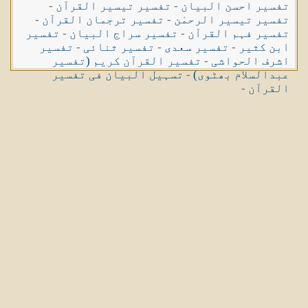
تفسیر احسن البیان
-
تفسیر تیسیر القرآن
-
تفسیر تیسیر الرحمٰن
-
تفسیر ترجمان القرآن
-
تفسیر فہم القرآن
-
تفسیر سراج البیان
-
تفسیر
ابن کثیر
-
تفسیر سعدی
-
تفسیر ثنائی
-
تفسیر
اشرف الحواشی
-
تفسیر القرآن کریم (تفسیر
عبدالسلام بھٹوی)
-
تسہیل البیان فی تفسیر
القرآن
-