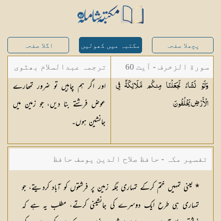
پچھلا صفحہ
مکتبہ میں کھولیں
اگلا صفحہ
سورة الزخرف - آیت 60
ترجمہ عبدالسلام بھٹوی
اور اگر ہم چاہیں تو ضرور تمھارے
وَلَوْ نَشَاءُ لَجَعَلْنَا مِنكُم مَّلَائِكَةً فِي
- عبدالسلام بن محمد
عوض فرشتے بنا دیں، جو زمین میں
الْأَرْضِ
يَخْلُفُونَ
جانشین ہوں۔
تفسیر مکہ - حافظ صلاح الدین یوسف حافظ
* یعنی تمہیں ختم کرکے تمہاری جگہ زمین پر فرشتوں کو آباد کردیتے، جو
تمہاری ہی طرح ایک دوسرے کی جانشینی کرتے، مطلب یہ ہے کہ