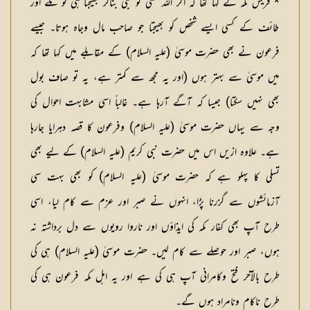
* قریش مکہ نے کہا تھا کہ اگر اللہ کسی کو نبی بناکر بھیجتا ہی تو مکے اور
طائف کے کسی ایسے شخص کو بھیجتا جو صاحب مال وجاہ ہوتا۔ جیسے
فرعون نے بھی حضرت موسیٰ (عليہ السلام) کے مقابلے میں کہا تھا کہ
میں موسیٰ سے بہتر ہوں (اور یہ مجھ سے کمتر ہے، یہ تو صاف بول
بھی نہیں سکتا) جیسا کہ آگے آرہا ہے۔ غالباً اسی مشابہت احوال کی
وجہ سے یہاں حضرت موسیٰ (عليہ السلام) وفرعون کا قصہ دہرایا جارہا
ہے۔ علاوہ ازیں اس میں حضرت نبی کریم (عليہ السلام) کے لیے بھی
تسلی کا پہلو ہے کہ حضرت موسیٰ (عليہ السلام) کو بھی بہت سی
آزمائشوں سے گزرنا پڑا، انہوں نے صبر اور عزم سے کام لیا، اسی
طرح آپ بھی کفار مکہ کی ایذاؤں اور ناروا رویوں سے دل برداشتہ نہ
ہوں، صبر اور حوصلے سے کام لیں۔ حضرت موسیٰ (عليہ السلام) ہی کی
طرح بالآخر فتح وکامرانی آپ ہی کی ہے اور یہ اہل مکہ فرعون ہی کی
طرح ناکام ونامراد ہوں گے۔