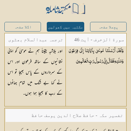
پچھلا صفحہ
مکتبہ میں کھولیں
اگلا صفحہ
سورة الزخرف - آیت 46
ترجمہ عبدالسلام بھٹوی
اور بلاشبہ یقیناً ہم نے موسیٰ کو اپنی
وَلَقَدْ أَرْسَلْنَا مُوسَىٰ بِآيَاتِنَا إِلَىٰ فِرْعَوْنَ
- عبدالسلام بن محمد
نشانیوں کے ساتھ فرعون اور اس
وَمَلَئِهِ فَقَالَ إِنِّي رَسُولُ رَبِّ
الْعَالَمِينَ
کے سرداروں کے پاس بھیجا تو اس
نے کہا بے شک میں تمام جہانوں
کے رب کا بھیجا ہوا ہوں۔
تفسیر مکہ - حافظ صلاح الدین یوسف حافظ