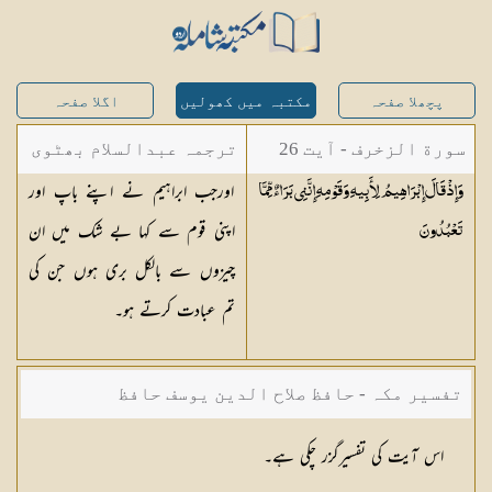
پچھلا صفحہ
مکتبہ میں کھولیں
اگلا صفحہ
سورة الزخرف - آیت 26
ترجمہ عبدالسلام بھٹوی
اورجب ابراہیم نے اپنے باپ اور
وَإِذْ قَالَ إِبْرَاهِيمُ لِأَبِيهِ وَقَوْمِهِ إِنَّنِي بَرَاءٌ مِّمَّا
- عبدالسلام بن محمد
اپنی قوم سے کہا بے شک میں ان
تَعْبُدُونَ
چیزوں سے بالکل بری ہوں جن کی
تم عبادت کرتے ہو۔
تفسیر مکہ - حافظ صلاح الدین یوسف حافظ
اس آیت کی تفسیرگزر چکی ہے۔