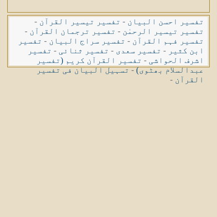
تفسیر احسن البیان
-
تفسیر تیسیر القرآن
-
تفسیر تیسیر الرحمٰن
-
تفسیر ترجمان القرآن
-
تفسیر فہم القرآن
-
تفسیر سراج البیان
-
تفسیر
ابن کثیر
-
تفسیر سعدی
-
تفسیر ثنائی
-
تفسیر
اشرف الحواشی
-
تفسیر القرآن کریم (تفسیر
عبدالسلام بھٹوی)
-
تسہیل البیان فی تفسیر
القرآن
-