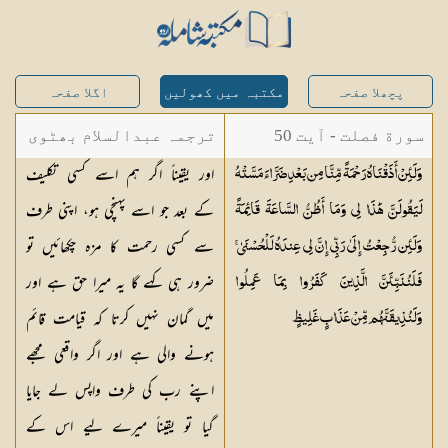
پچھلا صفحہ
مکتبہ میں کھولیں
اگلا صفحہ
سورة فصلت - آیت 50
ترجمہ عبدالسلام بھٹوی
اور یقیناً اگر ہم اسے کسی تکلیف
وَلَئِنْ أَذَقْنَاهُ رَحْمَةً مِّنَّا مِن بَعْدِ ضَرَّاءَ مَسَّتْهُ
- عبدالسلام بن محمد
کے بعد جو اسے پہنچی ہو، اپنی طرف
لَيَقُولَنَّ هَٰذَا لِي وَمَا أَظُنُّ السَّاعَةَ قَائِمَةً
سے کسی رحمت کا مزہ چکھائیں تو
وَلَئِن رُّجِعْتُ إِلَىٰ رَبِّي إِنَّ لِي عِندَهُ لَلْحُسْنَىٰ ۚ
ضرور ہی کہے گا یہ میرا حق ہے اور
فَلَنُنَبِّئَنَّ الَّذِينَ كَفَرُوا بِمَا عَمِلُوا
میں گمان نہیں کرتا کہ قیامت قائم
وَلَنُذِيقَنَّهُم مِّنْ عَذَابٍ
غَلِيظٍ
ہونے والی ہے اور اگر واقعی مجھے
اپنے رب کی طرف واپس لے جایا
گیا تو یقیناً میرے لیے اس کے