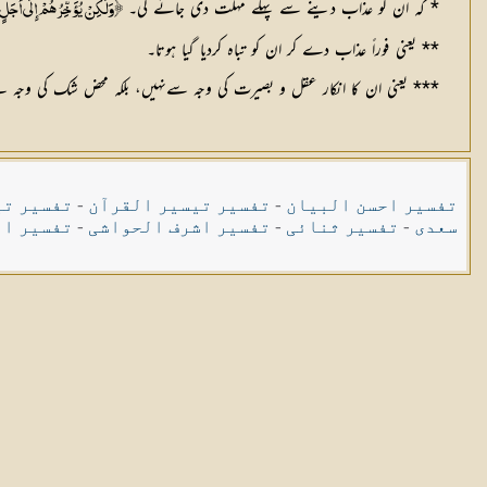
* کہ ان کو عذاب دینے سے پہلے مہلت دی جائے گی۔
﴿وَلَكِنْ يُؤَخِّرُهُمْ إِلَى أَجَل
** یعنی فوراً عذاب دے کر ان کو تباہ کردیا گیا ہوتا۔
*** یعنی ان کا انکار عقل و بصیرت کی وجہ سےنہیں، بلکہ محض شک کی وجہ
تفسیر احسن البیان
-
تفسیر تیسیر القرآن
-
تفسیر تی
سعدی
-
تفسیر ثنائی
-
تفسیر اشرف الحواشی
-
تفسیر ال