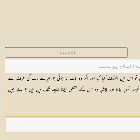
اگلا صفحہ
دالسلام بن محمد
 دی تو اس میں اختلاف کیا گیا اور اگر وہ بات نہ ہوتی جو تیرے رب کی طرف سے
صلہ کردیا جاتا اور بلاشبہ وہ اس کے متعلق یقیناً ایسے شک میں ہیں جو بے چین