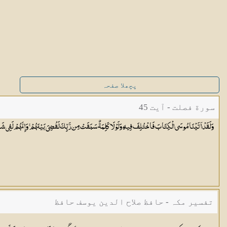
پچھلا صفحہ
سورة فصلت - آیت 45
وَلَقَدْ آتَيْنَا مُوسَى الْكِتَابَ فَاخْتُلِفَ فِيهِ ۗ وَلَوْلَا كَلِمَةٌ سَبَقَتْ مِن رَّبِّكَ لَقُضِيَ بَيْنَهُمْ ۚ وَإِنَّهُمْ لَفِي شَك
تفسیر مکہ - حافظ صلاح الدین یوسف حافظ