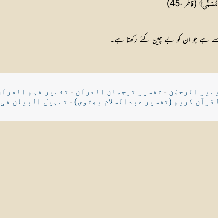
(فاطر ،45)
ٍ مُسَمًّى﴾
 سے ہے جو ان کو بے چین کئے رکھتا ہے۔
سیر الرحمٰن
-
تفسیر ترجمان القرآن
-
تفسیر فہم القرآن
قرآن کریم (تفسیر عبدالسلام بھٹوی)
-
تسہیل البیان فی 