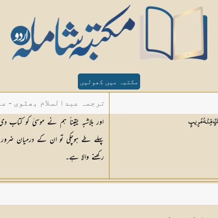
مکتبہ میں کھولیں
ترجمہ عبدالسلام بھٹوی - عب
اور بلاشبہ یقیناً ہم نے موسیٰ کو کتاب
ٍّ مِّنْهُ
مُرِيبٍ
پہلے طے ہوچکی تو ان کے درمیان ضرور فی
رکھنے والا ہے۔