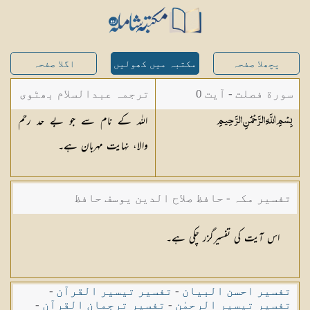
پچھلا صفحہ
مکتبہ میں کھولیں
اگلا صفحہ
سورة فصلت - آیت 0
ترجمہ عبدالسلام بھٹوی
اللہ کے نام سے جو بے حد رحم
بِسْمِ اللَّهِ الرَّحْمَٰنِ
الرَّحِيمِ
- عبدالسلام بن محمد
والا، نہایت مہربان ہے۔
تفسیر مکہ - حافظ صلاح الدین یوسف حافظ
اس آیت کی تفسیرگزر چکی ہے۔
تفسیر احسن البیان
-
تفسیر تیسیر القرآن
-
تفسیر تیسیر الرحمٰن
-
تفسیر ترجمان القرآن
-