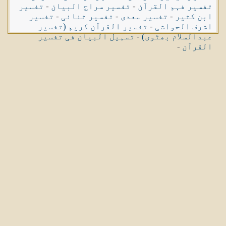
تفسیر فہم القرآن
-
تفسیر سراج البیان
-
تفسیر
ابن کثیر
-
تفسیر سعدی
-
تفسیر ثنائی
-
تفسیر
اشرف الحواشی
-
تفسیر القرآن کریم (تفسیر
عبدالسلام بھٹوی)
-
تسہیل البیان فی تفسیر
القرآن
-