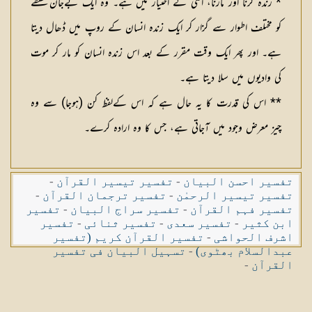
* زندہ کرنا اور مارنا، اسی کے اختیار میں ہے۔ وہ ایک بےجان نطفے
کو مختلف اطوار سے گزار کر ایک زندہ انسان کے روپ میں ڈھال دیتا
ہے۔ اور پھر ایک وقت مقرر کے بعد اس زندہ انسان کو مار کر موت
کی وادیوں میں سلا دیتا ہے۔
** اس کی قدرت کا یہ حال ہے کہ اس کےلفظ كن (ہوجا) سے وہ
چیز معرض وجود میں آجاتی ہے، جس کا وہ ارادہ کرے۔
تفسیر احسن البیان
-
تفسیر تیسیر القرآن
-
تفسیر تیسیر الرحمٰن
-
تفسیر ترجمان القرآن
-
تفسیر فہم القرآن
-
تفسیر سراج البیان
-
تفسیر
ابن کثیر
-
تفسیر سعدی
-
تفسیر ثنائی
-
تفسیر
اشرف الحواشی
-
تفسیر القرآن کریم (تفسیر
عبدالسلام بھٹوی)
-
تسہیل البیان فی تفسیر
القرآن
-