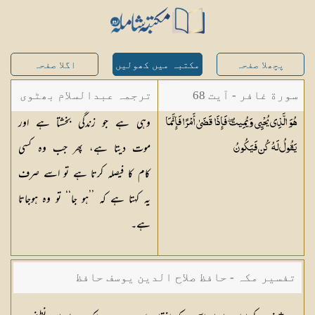
پچھلا صفحہ
مکتبہ میں کھولیں
اگلا صفحہ
سورة غافر - آیت 68
ترجمہ عبدالسلام بھٹوی
وہی ہے جو زندگی بخشتا ہے اور
هُوَ الَّذِي يُحْيِي وَيُمِيتُ ۖ فَإِذَا قَضَىٰ أَمْرًا فَإِنَّمَا
- عبدالسلام بن محمد
موت دیتا ہے، پھر جب وہ کسی
يَقُولُ لَهُ كُن
فَيَكُونُ
کام کا فیصلہ کرتا ہے تو اسے صرف
یہ کہتا ہے کہ ’’ہو جا‘‘ تو وہ ہوجاتا
ہے۔
تفسیر مکہ - حافظ صلاح الدین یوسف حافظ