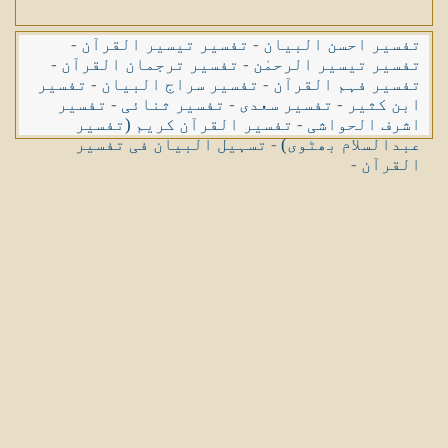
تفسیر احسن البیان
-
تفسیر تیسیر القرآن
-
تفسیر تیسیر الرحمٰن
-
تفسیر ترجمان القرآن
-
تفسیر فہم القرآن
-
تفسیر سراج البیان
-
تفسیر
ابن کثیر
-
تفسیر سعدی
-
تفسیر ثنائی
-
تفسیر
اشرف الحواشی
-
تفسیر القرآن کریم (تفسیر
عبدالسلام بھٹوی)
-
تسہیل البیان فی تفسیر
القرآن
-