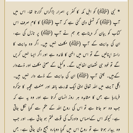
* نبی (ﷺ) کو اہل مکہ کا کفر پر اصرار بڑاگراں گزرتا تھا، اس میں
آپ (ﷺ) کو تسلی دی گئی ہے کہ آپ (ﷺ) کا کام صرف اس
کتاب کو بیان کر دیناہے جو ہم نے آپ (ﷺ) پر نازل کی ہے،
ان کی ہدایت کے آپ (ﷺ) مکلف نہیں ہیں۔ اگر وہ ہدایت کا
راستہ اپنالیں گے تو اس میں انہی کا فائدہ ہے اور اگر ایسا نہیں کریں
گے تو خود ہی نقصان اٹھائیں گے۔ وکیل کے معنی مکلف اور ذمےدار
کےہیں۔ یعنی آپ (ﷺ) ان کی ہدایت کے ذمے دار نہیں ہیں۔
اگلی آیت میں اللہ تعالیٰ اپنی ایک قدرت بالغہ اور صنعت عجیبہ کا تذکرہ
فرمارہا ہے جس کا مشاہدہ ہر روز انسان کرتا ہے اور وہ یہ ہے کہ
جب وہ سو جاتا ہے تو اس کی روح اللہ کے حکم سے گویا نکل جاتی
ہے، کیونکہ اس کےاحساس وادراک کی قوت ختم ہو جاتی ہے۔ اور جب
وہ بیدار ہوتا ہے تو روح اس میں گویا دوبارہ بھیج دی جاتی ہے، جس