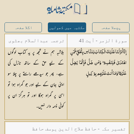
پچھلا صفحہ
مکتبہ میں کھولیں
اگلا صفحہ
سورة الزمر - آیت 41
ترجمہ عبدالسلام بھٹوی
بلاشبہ ہم نے تجھ پر یہ کتاب لوگوں
إِنَّا أَنزَلْنَا عَلَيْكَ الْكِتَابَ لِلنَّاسِ بِالْحَقِّ ۖ فَمَنِ
- عبدالسلام بن محمد
کے لیے حق کے ساتھ نازل کی
اهْتَدَىٰ فَلِنَفْسِهِ ۖ وَمَن ضَلَّ فَإِنَّمَا يَضِلُّ
ہے، پھر جو سیدھے راستے پر چلا سو
عَلَيْهَا ۖ وَمَا أَنتَ عَلَيْهِم
بِوَكِيلٍ
اپنی جان کے لیے اور جو گمراہ ہوا تو
اسی پر گمراہ ہوگا اور تو ہرگز ان پر
کوئی ذمہ دار نہیں۔
تفسیر مکہ - حافظ صلاح الدین یوسف حافظ