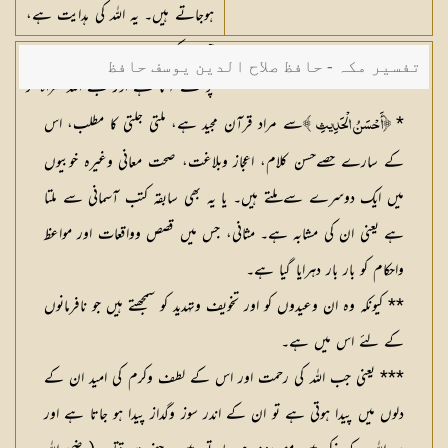
ہوجاتے ہیں۔ یہ اللہ کی ہدایت ہے،
جس کے ساتھ وہ جسے چاہتا ہے راہ
تفسیر مکہ - حافظ صلاح الدین یوسف حافظ
پر لے آتا ہے اور جسے اللہ گمراہ کر
دے تو اسے کوئی راہ پر لانے والا
*
سے مراد قرآن مجید ہے، ملتی جلتی کا مطلب، اس
﴿أَحْسَنُ الْحَدِيثِ
﴾
نہیں۔
کے سارے حصےحسن کلام، اعجاز وبلاغت، صحت معانی وغیرہ خوبیوں
میں ایک دوسرے سے ملتے ہیں۔ یا یہ بھی سابقہ کتب آسمانی سے ملتا
ہے یعنی ان کی مشابہ ہے۔ مثانی، جس میں قصص وواقعات اور مواعظ
واحکام کو بار بار دہرایا گیا ہے۔
** کیونکہ وہ ان وعیدوں کو اور تخویف وتہدید کو سمجھتے ہیں جو نافرمانوں
کے لئے اس میں ہے۔
*** یعنی جب اللہ کی رحمت اور اس کے لطف وکرم کی امید ان کے
دلوں میں پیدا ہوتی ہے تو ان کے اندر سوز وگداز پیدا ہو جاتا ہے اور