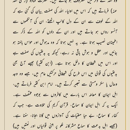
وہ اللہ کے ذکر میں مصروف ہو جاتے ہیں۔ حضرت قتادہ (رضی الله
عنہ) فرماتے ہیں کہ اس میں اولیاء اللہ کی صفت بیان کی گئی ہے کہ
اللہ کے خوف سے ان کے دل کانپ اٹھتے، ان کی آنکھوں سے
آنسو رواں ہو جاتے ہیں اور ان کے دلوں کو اللہ کے ذکر سے
اطمینان نصیب ہوتا ہے۔ یہ نہیں ہوتا کہ وہ مدہوش اور حواس باختہ ہو
جائیں اور عقل و ہوش باقی نہ رہے، کیونکہ یہ بدعتیوں کی صفت ہے
اور اس میں شیطان کا دخل ہوتا ہے۔ (ابن کثیر) جیسے آج بھی
بدعتیوں کی قوالی میں اس طرح کی شیطانی حرکتیں عام ہیں، جسے وہ وجد
وحال یا سکر ومستی سے تعبیر کرتے ہیں۔ امام ابن کثیر فرماتے ہیں،
اہل ایمان کا معاملہ اس بارے میں کافروں سے بوجوہ مختلف ہے۔
ایک یہ کہ اہل ایمان کا سماع، قرآن کریم کی تلاوت ہے، جب کہ
کفار کا سماع، بے حیا مغنیات کی آوازوں میں گانا بجانا، سننا ہے۔
(جیسے اہل بدعت کا سماع مشرکانہ غلو پر مبنی قوالیاں اور نعتیں ہیں)