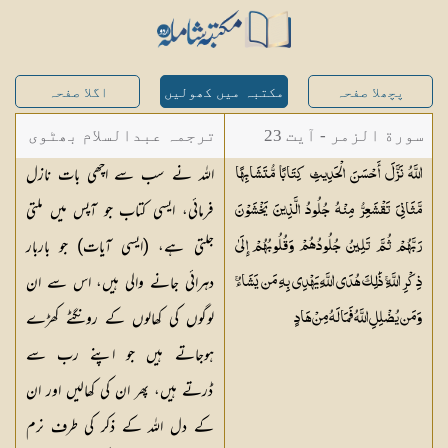
پچھلا صفحہ
مکتبہ میں کھولیں
اگلا صفحہ
سورة الزمر - آیت 23
ترجمہ عبدالسلام بھٹوی
اللہ نے سب سے اچھی بات نازل
اللَّهُ نَزَّلَ أَحْسَنَ الْحَدِيثِ كِتَابًا مُّتَشَابِهًا
- عبدالسلام بن محمد
فرمائی، ایسی کتاب جو آپس میں ملتی
مَّثَانِيَ تَقْشَعِرُّ مِنْهُ جُلُودُ الَّذِينَ يَخْشَوْنَ
جلتی ہے، (ایسی آیات) جو باربار
رَبَّهُمْ ثُمَّ تَلِينُ جُلُودُهُمْ وَقُلُوبُهُمْ إِلَىٰ
دہرائی جانے والی ہیں، اس سے ان
ذِكْرِ اللَّهِ ۚ ذَٰلِكَ هُدَى اللَّهِ يَهْدِي بِهِ مَن يَشَاءُ ۚ
لوگوں کی کھالوں کے رونگٹے کھڑے
وَمَن يُضْلِلِ اللَّهُ فَمَا لَهُ مِنْ
هَادٍ
ہوجاتے ہیں جو اپنے رب سے
ڈرتے ہیں، پھر ان کی کھالیں اور ان
کے دل اللہ کے ذکر کی طرف نرم