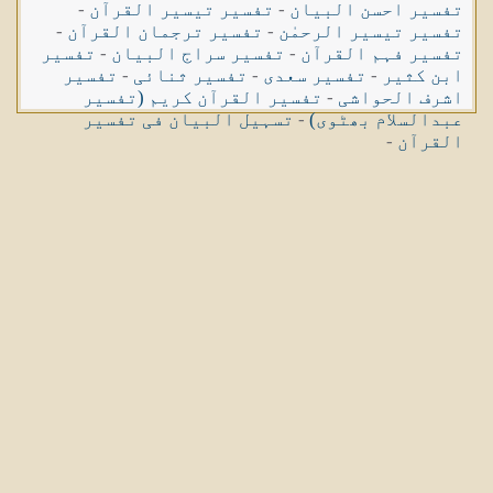
تفسیر احسن البیان
-
تفسیر تیسیر القرآن
-
تفسیر تیسیر الرحمٰن
-
تفسیر ترجمان القرآن
-
تفسیر فہم القرآن
-
تفسیر سراج البیان
-
تفسیر
ابن کثیر
-
تفسیر سعدی
-
تفسیر ثنائی
-
تفسیر
اشرف الحواشی
-
تفسیر القرآن کریم (تفسیر
عبدالسلام بھٹوی)
-
تسہیل البیان فی تفسیر
القرآن
-