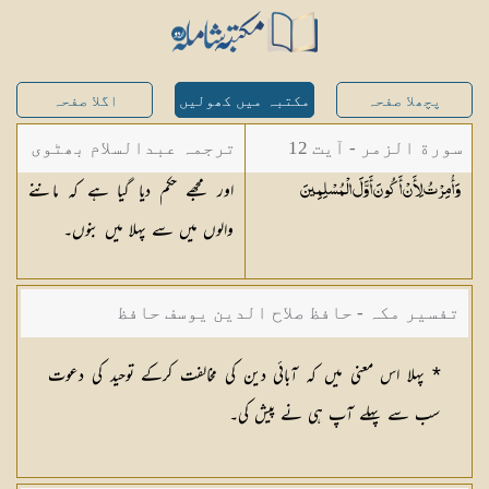
پچھلا صفحہ
مکتبہ میں کھولیں
اگلا صفحہ
سورة الزمر - آیت 12
ترجمہ عبدالسلام بھٹوی
اور مجھے حکم دیا گیا ہے کہ ماننے
وَأُمِرْتُ لِأَنْ أَكُونَ أَوَّلَ
الْمُسْلِمِينَ
- عبدالسلام بن محمد
والوں میں سے پہلا میں بنوں۔
تفسیر مکہ - حافظ صلاح الدین یوسف حافظ
* پہلا اس معنی میں کہ آبائی دین کی مخالفت کرکے توحید کی دعوت
سب سے پہلے آپ ہی نے پیش کی۔