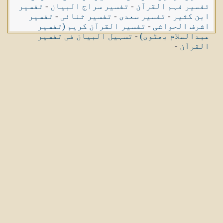
تفسیر فہم القرآن
-
تفسیر سراج البیان
-
تفسیر
ابن کثیر
-
تفسیر سعدی
-
تفسیر ثنائی
-
تفسیر
اشرف الحواشی
-
تفسیر القرآن کریم (تفسیر
عبدالسلام بھٹوی)
-
تسہیل البیان فی تفسیر
القرآن
-