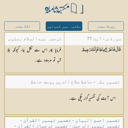
پچھلا صفحہ
مکتبہ میں کھولیں
اگلا صفحہ
سورة ص - آیت 77
ترجمہ عبدالسلام بھٹوی
فرمایا پھر اس سے نکل جا، کیونکہ بلا
قَالَ فَاخْرُجْ مِنْهَا فَإِنَّكَ
رَجِيمٌ
- عبدالسلام بن محمد
شبہ تو مردود ہے۔
تفسیر مکہ - حافظ صلاح الدین یوسف حافظ
اس آیت کی تفسیرگزر چکی ہے۔
تفسیر احسن البیان
-
تفسیر تیسیر القرآن
-
تفسیر تیسیر الرحمٰن
-
تفسیر ترجمان القرآن
-