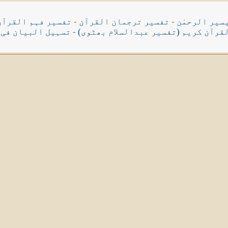
سیر الرحمٰن
-
تفسیر ترجمان القرآن
-
تفسیر فہم القرآن
قرآن کریم (تفسیر عبدالسلام بھٹوی)
-
تسہیل البیان فی 