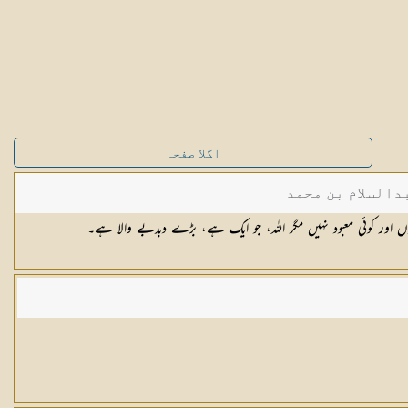
اگلا صفحہ
دالسلام بن محمد
اور کوئی معبود نہیں مگر اللہ، جو ایک ہے، بڑے دبدبے والا ہے۔