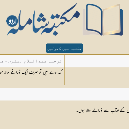
مکتبہ میں کھولیں
ترجمہ عبدالسلام بھٹوی - عب
کہہ دے میں تو صرف ایک ڈرانے والا ہوں 
ر اس کےعتاب سے ڈرانے والا ہوں۔