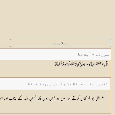
پچھلا صفحہ
سورة ص - آیت 65
قُلْ إِنَّمَا أَنَا مُنذِرٌ ۖ وَمَا مِنْ إِلَٰهٍ إِلَّا اللَّهُ الْوَاحِدُ
الْقَهَّارُ
تفسیر مکہ - حافظ صلاح الدین یوسف حافظ
* یعنی جو تم گمان کرتے ہو، میں وہ نہیں ہوں بلکہ تمہیں اللہ کے عذاب او