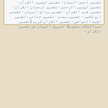
تفسیر احسن البیان
-
تفسیر تیسیر القرآن
-
تفسیر تیسیر الرحمٰن
-
تفسیر ترجمان القرآن
-
تفسیر فہم القرآن
-
تفسیر سراج البیان
-
تفسیر
ابن کثیر
-
تفسیر سعدی
-
تفسیر ثنائی
-
تفسیر
اشرف الحواشی
-
تفسیر القرآن کریم (تفسیر
عبدالسلام بھٹوی)
-
تسہیل البیان فی تفسیر
القرآن
-