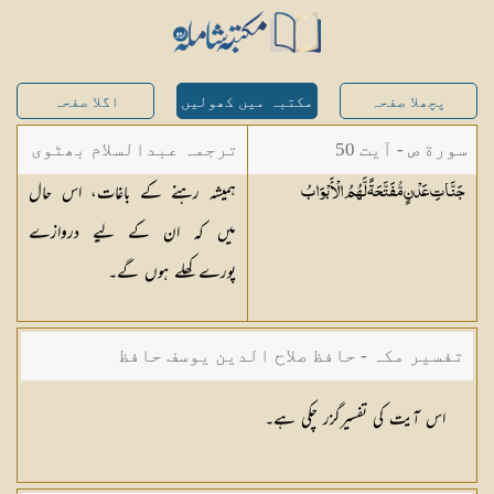
پچھلا صفحہ
مکتبہ میں کھولیں
اگلا صفحہ
سورة ص - آیت 50
ترجمہ عبدالسلام بھٹوی
ہمیشہ رہنے کے باغات، اس حال
جَنَّاتِ عَدْنٍ مُّفَتَّحَةً لَّهُمُ
الْأَبْوَابُ
- عبدالسلام بن محمد
میں کہ ان کے لیے دروازے
پورے کھلے ہوں گے۔
تفسیر مکہ - حافظ صلاح الدین یوسف حافظ
اس آیت کی تفسیرگزر چکی ہے۔