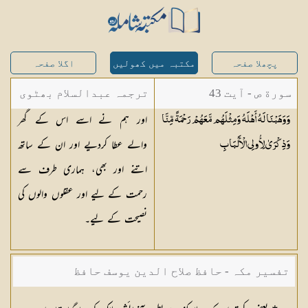
پچھلا صفحہ
مکتبہ میں کھولیں
اگلا صفحہ
سورة ص - آیت 43
ترجمہ عبدالسلام بھٹوی
اور ہم نے اسے اس کے گھر
وَوَهَبْنَا لَهُ أَهْلَهُ وَمِثْلَهُم مَّعَهُمْ رَحْمَةً مِّنَّا
- عبدالسلام بن محمد
والے عطا کردیے اور ان کے ساتھ
وَذِكْرَىٰ لِأُولِي
الْأَلْبَابِ
اتنے اور بھی، ہماری طرف سے
رحمت کے لیے اور عقلوں والوں کی
نصیحت کے لیے۔
تفسیر مکہ - حافظ صلاح الدین یوسف حافظ