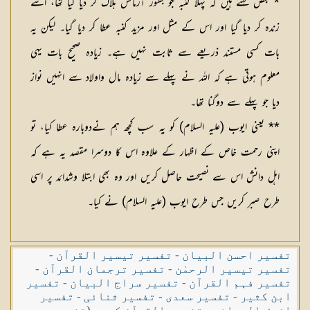
* بعض کہتے ہیں کہ پہلا کنبہ جو بطور آزمائش ہلاک کر دیا گیا تھا، اسے
زندہ کر دیا گیا اور اس کے مثل اور مزید کنبہ عطا کر دیا گیا۔ لیکن یہ
بات کسی مستند ذریعے سے ثابت نہیں ہے۔ زیادہ صحیح بات یہی
معلوم ہوتی ہے کہ اللہ نے پہلے سے زیادہ مال واولاد سے انہیں نواز
دیا جو پہلے سے دوگنا تھا۔
** یعنی ایوب (عليہ السلام) کو یہ سب کچھ ہم نےدوبارہ عطا کیا، تو
اپنی رحمت خاص کے اظہار کے علاوہ اس کا دوسرا مقصد یہ ہے کہ
اہل دانش اس سے نصیحت حاصل کریں اور وہ بھی ابتلا وشدائد پر اسی
طرح صبر کریں جس طرح ایوب (عليہ السلام) نے کیا۔
تفسیر احسن البیان
-
تفسیر تیسیر القرآن
-
تفسیر تیسیر الرحمٰن
-
تفسیر ترجمان القرآن
-
تفسیر فہم القرآن
-
تفسیر سراج البیان
-
تفسیر
ابن کثیر
-
تفسیر سعدی
-
تفسیر ثنائی
-
تفسیر