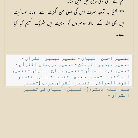
ہم نے کسی بھی دین میں نہیں سنا۔
** یعنی یہ توحید صرف اس کی اپنی من گھڑت ہے، ورنہ عیسائیت
میں بھی اللہ کے ساتھ دوسروں کو الوہیت میں شریک تسلیم کیا گیا
ہے۔
تفسیر احسن البیان
-
تفسیر تیسیر القرآن
-
تفسیر تیسیر الرحمٰن
-
تفسیر ترجمان القرآن
-
تفسیر فہم القرآن
-
تفسیر سراج البیان
-
تفسیر
ابن کثیر
-
تفسیر سعدی
-
تفسیر ثنائی
-
تفسیر
اشرف الحواشی
-
تفسیر القرآن کریم (تفسیر
عبدالسلام بھٹوی)
-
تسہیل البیان فی تفسیر
القرآن
-