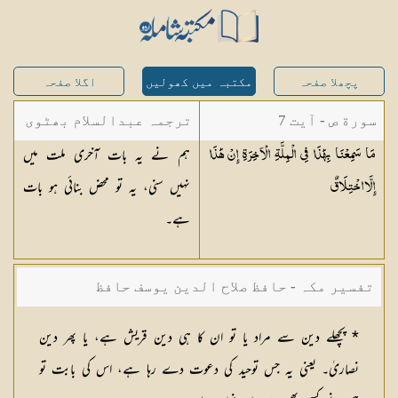
پچھلا صفحہ
مکتبہ میں کھولیں
اگلا صفحہ
سورة ص - آیت 7
ترجمہ عبدالسلام بھٹوی
ہم نے یہ بات آخری ملت میں
مَا سَمِعْنَا بِهَٰذَا فِي الْمِلَّةِ الْآخِرَةِ إِنْ هَٰذَا
- عبدالسلام بن محمد
نہیں سنی، یہ تو محض بنائی ہو بات
إِلَّا
اخْتِلَاقٌ
ہے۔
تفسیر مکہ - حافظ صلاح الدین یوسف حافظ
* پچھلے دین سے مراد یا تو ان کا ہی دین قریش ہے، یا پھر دین
نصاریٰ۔ یعنی یہ جس توحید کی دعوت دے رہا ہے، اس کی بابت تو