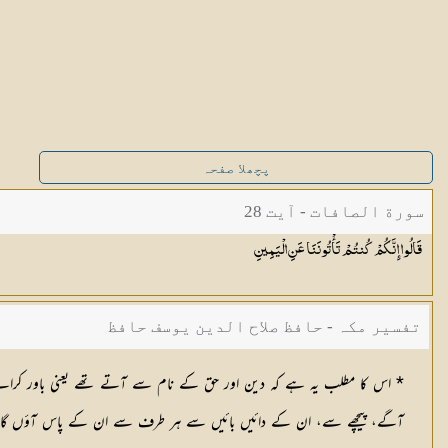
پچھلا صفحہ
سورة الصافات - آیت 28
قَالُوا إِنَّكُمْ كُنتُمْ تَأْتُونَنَا عَنِ
الْيَمِينِ
تفسیر مکہ - حافظ صلاح الدین یوسف حافظ
* اس کا مطلب یہ ہے کہ دین اور حق کے نام سے آتے تھے یعنی باور ک
آگے، پیچھے سے، ان کے دائیں بائیں سے ہر طرف سے ان کے پاس آؤں گا اور انہ