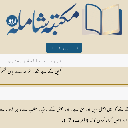
مکتبہ میں کھولیں
ترجمہ عبدالسلام بھٹوی - عب
کہیں گے بے شک تم ہمارے پاس قَسَم 
راتے تھے کہ یہی اصل دین اور حق ہے۔ اور بعض کے نزدیک مطلب ہے، ہر طرف 
یں گمراہ کروں گا“۔ (الأعراف: 17)۔