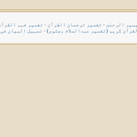
سیر الرحمٰن
-
تفسیر ترجمان القرآن
-
تفسیر فہم القرآن
قرآن کریم (تفسیر عبدالسلام بھٹوی)
-
تسہیل البیان فی 