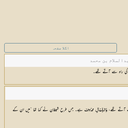
اگلا صفحہ
دالسلام بن محمد
کی راہ سے آتے تھے۔
سے آتے تھے،
محذوف ہے۔ جس طرح شیطان نے کہا تھا ”میں ان کے
وَالشِّمَالِ