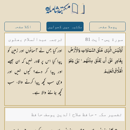
پچھلا صفحہ
مکتبہ میں کھولیں
اگلا صفحہ
سورة يس - آیت 81
ترجمہ عبدالسلام بھٹوی
اور کیا جس نے آسمانوں اور زمین کو
أَوَلَيْسَ الَّذِي خَلَقَ السَّمَاوَاتِ وَالْأَرْضَ
- عبدالسلام بن محمد
پیدا کیا اس پر قادر نہیں کہ ان جیسے
بِقَادِرٍ عَلَىٰ أَن يَخْلُقَ مِثْلَهُم ۚ بَلَىٰ وَهُوَ
اور پیدا کر دے؟ کیوں نہیں اور
الْخَلَّاقُ
الْعَلِيمُ
وہی سب کچھ پیدا کرنے والا، سب
کچھ جاننے والا ہے۔
تفسیر مکہ - حافظ صلاح الدین یوسف حافظ