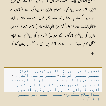
* یعنی انسانوں جیسے۔ مطلب، انسانوں کا دوبارہ پیدا کرنا ہے جس طرح
انہیں پہلی مرتبہ پیدا کیا۔ آسمان وزمین کی پیدائش سے انسانوں کو
دوبارہ پیدا کرنے پر استدلال کیا ہے۔ جس طرح دوسرے مقام پر فرمایا
(المؤمن:57) ”آسمان
﴿لَخَلْقُ السَّمَاوَاتِ وَالأَرْضِ أَكْبَرُ مِنْ خَلْقِ النَّاسِ﴾
وزمین کی پیدائش (لوگوں کے نزدیک) انسانوں کی پیدائش سے زیادہ
مشکل کام ہے“۔ سورۂ احقاف 33 میں بھی یہ مضمون بیان کیا گیا
ہے۔
تفسیر احسن البیان
-
تفسیر تیسیر القرآن
-
تفسیر تیسیر الرحمٰن
-
تفسیر ترجمان القرآن
-
تفسیر فہم القرآن
-
تفسیر سراج البیان
-
تفسیر
ابن کثیر
-
تفسیر سعدی
-
تفسیر ثنائی
-
تفسیر
اشرف الحواشی
-
تفسیر القرآن کریم (تفسیر
عبدالسلام بھٹوی)
-
تسہیل البیان فی تفسیر
القرآن
-