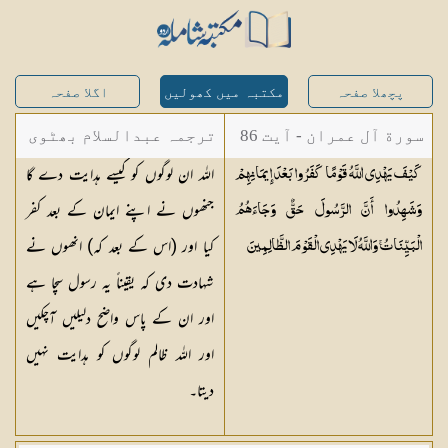
پچھلا صفحہ
مکتبہ میں کھولیں
اگلا صفحہ
سورة آل عمران - آیت 86
ترجمہ عبدالسلام بھٹوی
اللہ ان لوگوں کو کیسے ہدایت دے گا
كَيْفَ يَهْدِي اللَّهُ قَوْمًا كَفَرُوا بَعْدَ إِيمَانِهِمْ
- عبدالسلام بن محمد
جنھوں نے اپنے ایمان کے بعد کفر
وَشَهِدُوا أَنَّ الرَّسُولَ حَقٌّ وَجَاءَهُمُ
کیا اور (اس کے بعد کہ) انھوں نے
الْبَيِّنَاتُ ۚ وَاللَّهُ لَا يَهْدِي الْقَوْمَ
الظَّالِمِينَ
شہادت دی کہ یقیناً یہ رسول سچا ہے
اور ان کے پاس واضح دلیلیں آچکیں
اور اللہ ظالم لوگوں کو ہدایت نہیں
دیتا۔