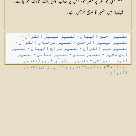
** یعنی جو کفر پر مصر ہو، اس پر عذاب والی بات ثابت ہو جائے۔
میں ضمیر کا مرجع قرآن ہے۔
لِيُنْذِرَ
تفسیر احسن البیان
-
تفسیر تیسیر القرآن
-
تفسیر تیسیر الرحمٰن
-
تفسیر ترجمان القرآن
-
تفسیر فہم القرآن
-
تفسیر سراج البیان
-
تفسیر
ابن کثیر
-
تفسیر سعدی
-
تفسیر ثنائی
-
تفسیر
اشرف الحواشی
-
تفسیر القرآن کریم (تفسیر
عبدالسلام بھٹوی)
-
تسہیل البیان فی تفسیر
القرآن
-