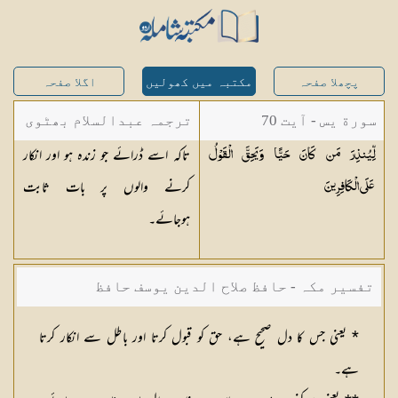
پچھلا صفحہ
مکتبہ میں کھولیں
اگلا صفحہ
سورة يس - آیت 70
ترجمہ عبدالسلام بھٹوی
تاکہ اسے ڈرائے جو زندہ ہو اور انکار
لِّيُنذِرَ مَن كَانَ حَيًّا وَيَحِقَّ الْقَوْلُ
- عبدالسلام بن محمد
کرنے والوں پر بات ثابت
عَلَى
الْكَافِرِينَ
ہوجائے۔
تفسیر مکہ - حافظ صلاح الدین یوسف حافظ
* یعنی جس کا دل صحیح ہے، حق کو قبول کرتا اور باطل سے انکار کرتا
ہے۔