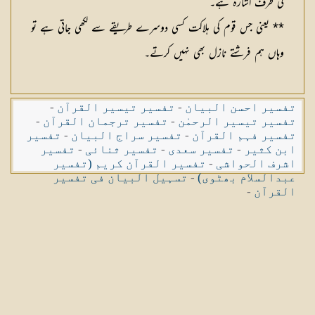
کی طرف اشارہ ہے۔
** یعنی جس قوم کی ہلاکت کسی دوسرے طریقے سے لکھی جاتی ہے تو
وہاں ہم فرشتے نازل بھی نہیں کرتے۔
تفسیر احسن البیان
-
تفسیر تیسیر القرآن
-
تفسیر تیسیر الرحمٰن
-
تفسیر ترجمان القرآن
-
تفسیر فہم القرآن
-
تفسیر سراج البیان
-
تفسیر
ابن کثیر
-
تفسیر سعدی
-
تفسیر ثنائی
-
تفسیر
اشرف الحواشی
-
تفسیر القرآن کریم (تفسیر
عبدالسلام بھٹوی)
-
تسہیل البیان فی تفسیر
القرآن
-