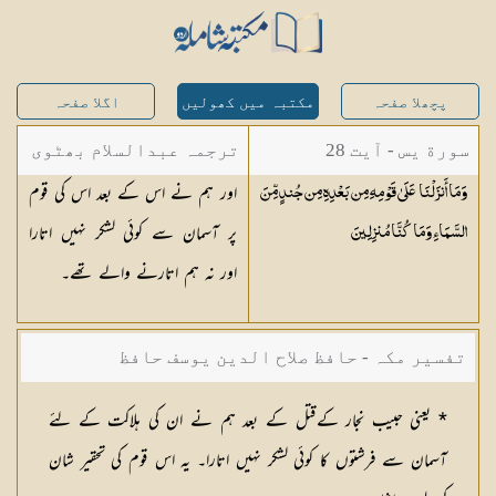
پچھلا صفحہ
مکتبہ میں کھولیں
اگلا صفحہ
سورة يس - آیت 28
ترجمہ عبدالسلام بھٹوی
اور ہم نے اس کے بعد اس کی قوم
وَمَا أَنزَلْنَا عَلَىٰ قَوْمِهِ مِن بَعْدِهِ مِن جُندٍ مِّنَ
- عبدالسلام بن محمد
پر آسمان سے کوئی لشکر نہیں اتارا
السَّمَاءِ وَمَا كُنَّا
مُنزِلِينَ
اور نہ ہم اتارنے والے تھے۔
تفسیر مکہ - حافظ صلاح الدین یوسف حافظ
* یعنی حبیب نجار کےقتل کے بعد ہم نے ان کی ہلاکت کے لئے
آسمان سے فرشتوں کا کوئی لشکر نہیں اتارا۔ یہ اس قوم کی تحقیر شان